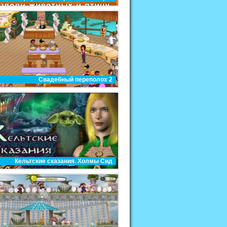
Свадебный переполох 2
Кельтские cказания. Холмы Сид