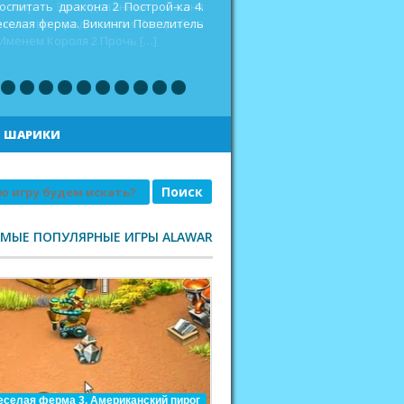
оспитать дракона 2 Построй-ка 4.
еселая ферма. Викинги Повелитель
|
ШАРИКИ
АМЫЕ ПОПУЛЯРНЫЕ ИГРЫ ALAWAR
еселая ферма 3. Американский пирог