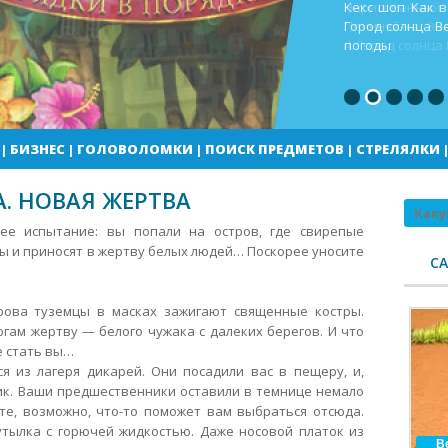
Кекс шоп Как в
Город солнца В
погоды
|
БИЗНЕС
|
ГОЛОВОЛОМКИ
|
ПОИСК ПРЕДМЕТОВ
|
СТРЕЛЯЛКИ
. НОВАЯ ЖЕРТВА
Поиск
ее испытание: вы попали на остров, где свирепые
ы и приносят в жертву белых людей… Поскорее уносите
С
рова туземцы в масках зажигают священные костры.
гам жертву — белого чужака с далеких берегов. И что
е стать вы…
я из лагеря дикарей. Они посадили вас в пещеру, и,
ик. Ваши предшественники оставили в темнице немало
е, возможно, что-то поможет вам выбраться отсюда.
утылка с горючей жидкостью. Даже носовой платок из
В