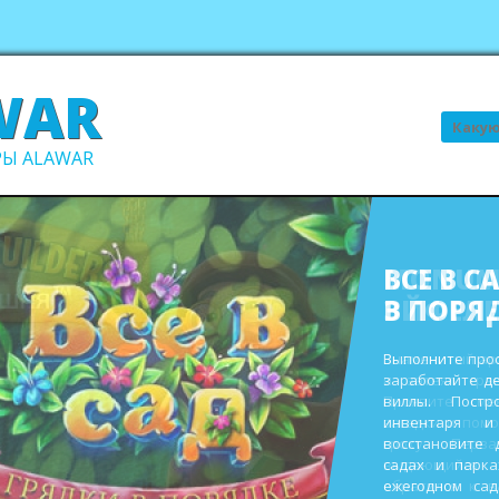
WAR
Поиск
Ы ALAWAR
ВСЕ В С
В ПОРЯ
Выполните про
заработайте д
виллы. Пост
инвентаря и
восстановите 
садах и парк
ежегодном сад