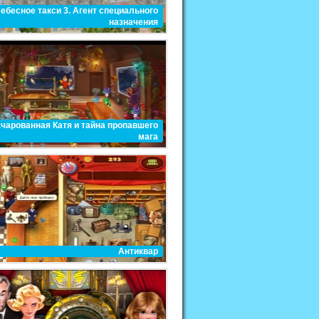
ебесное такси 3. Агент специального
назначения
чарованная Катя и тайна пропавшего
мага
Антиквар