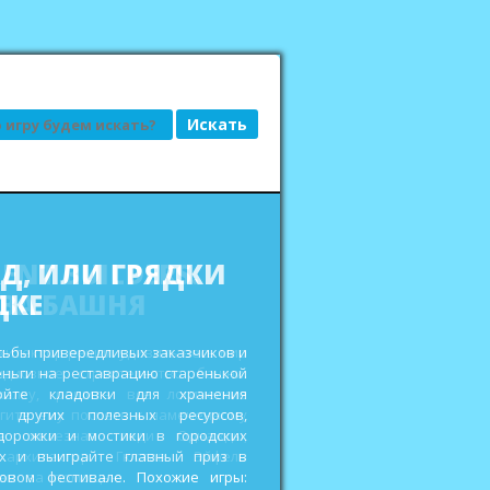
АД, ИЛИ ГРЯДКИ
ДКЕ
сьбы привередливых заказчиков и
еньги на реставрацию старенькой
ройте кладовки для хранения
 других полезных ресурсов,
дорожки и мостики в городских
ах и выиграйте главный приз в
овом фестивале. Похожие игры: