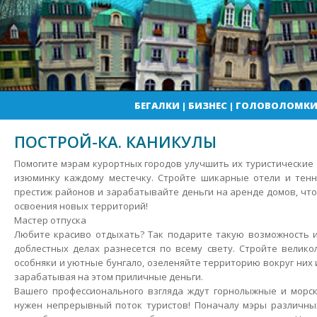
БЕГАЛКИ
|
БИЗНЕС
|
ГОЛОВОЛОМК
ПОСТРОЙ-КА. КАНИКУЛЫ
Помогите мэрам курортных городов улучшить их туристические
изюминку каждому местечку. Стройте шикарные отели и тен
престиж районов и зарабатывайте деньги на аренде домов, что
освоения новых территорий!
Мастер отпуска
Любите красиво отдыхать?
Так подарите такую возможность и
доблестных делах разнесется по всему свету. Стройте велик
особняки и уютные бунгало, озеленяйте территорию вокруг них 
зарабатывая на этом приличные деньги.
Вашего профессионального взгляда ждут горнолыжные и морск
нужен непрерывный поток туристов! Поначалу мэры различны