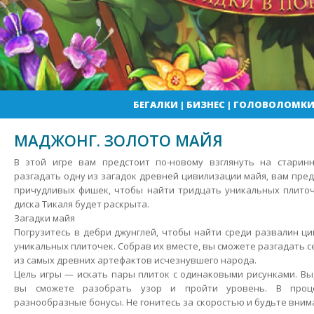
БЕГАЛКИ
|
БИЗНЕС
|
ГОЛОВОЛОМК
МАДЖОНГ. ЗОЛОТО МАЙЯ
В этой игре вам предстоит по-новому взглянуть на старин
разгадать одну из загадок древней цивилизации майя, вам пре
причудливых фишек, чтобы найти тридцать уникальных плиточ
диска Тикаля будет раскрыта.
Загадки майя
Погрузитесь в дебри джунглей, чтобы найти среди развалин ц
уникальных плиточек.
Собрав их вместе, вы сможете разгадать се
из самых древних артефактов исчезнувшего народа.
Цель игры — искать пары плиток с одинаковыми рисунками. В
вы сможете разобрать узор и пройти уровень. В проц
разнообразные бонусы. Не гонитесь за скоростью и будьте вни