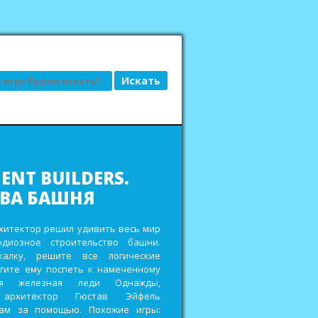
АД, ИЛИ ГРЯДКИ
ДКЕ
сьбы привередливых заказчиков и
еньги на реставрацию старенькой
ройте кладовки для хранения
 других полезных ресурсов,
дорожки и мостики в городских
ах и выиграйте главный приз в
овом фестивале. Похожие игры: