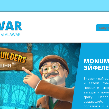
WAR
Поиск
Ы ALAWAR
ВСЕ В С
В ПОРЯ
Выполните про
заработайте д
виллы. Пост
инвентаря и
восстановите 
садах и парк
ежегодном сад