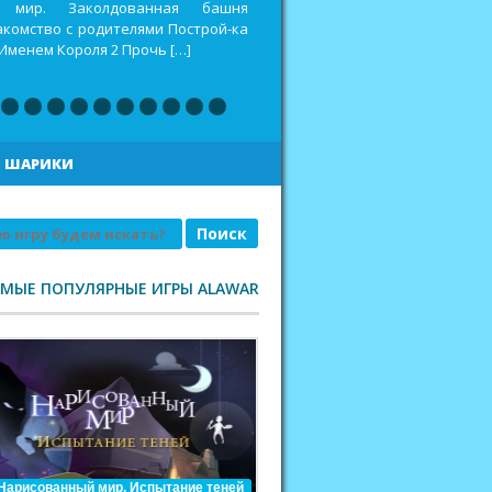
оспитать дракона 2 Построй-ка 4.
еселая ферма. Викинги Повелитель
|
ШАРИКИ
АМЫЕ ПОПУЛЯРНЫЕ ИГРЫ ALAWAR
Нарисованный мир. Испытание теней