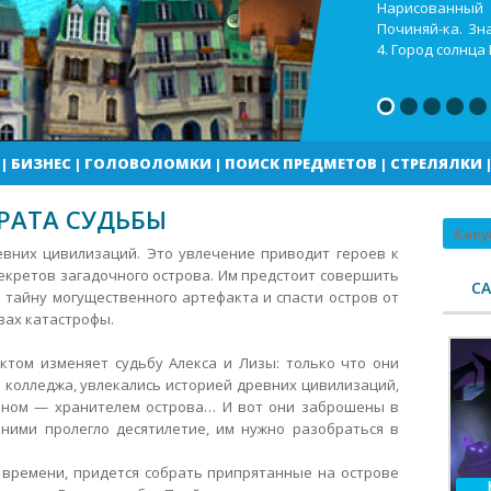
Кекс шоп Как в
Город солнца В
погоды
|
БИЗНЕС
|
ГОЛОВОЛОМКИ
|
ПОИСК ПРЕДМЕТОВ
|
СТРЕЛЯЛКИ
ВРАТА СУДЬБЫ
Поиск
евних цивилизаций. Это увлечение приводит героев к
кретов загадочного острова. Им предстоит совершить
С
 тайну могущественного артефакта и спасти остров от
вах катастрофы.
ктом изменяет судьбу Алекса и Лизы: только что они
колледжа, увлекались историей древних цивилизаций,
аном — хранителем острова… И вот они заброшены в
ними пролегло десятилетие, им нужно разобраться в
м времени, придется собрать припрятанные на острове