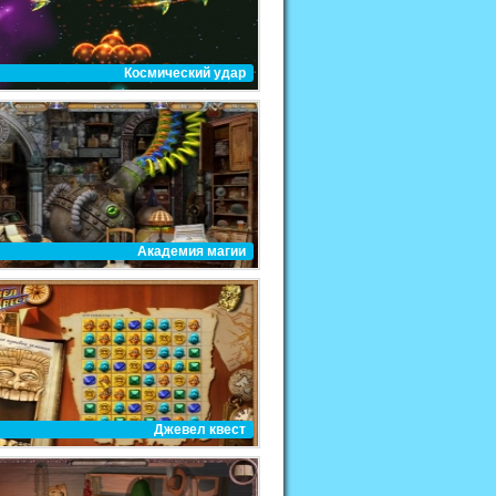
Космический удар
Академия магии
Джевел квест