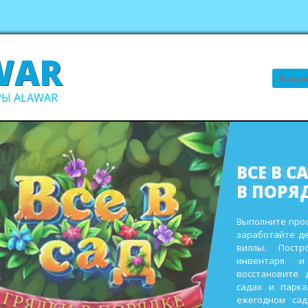
WAR
Поиск
Ы ALAWAR
ВСЕ В С
В ПОРЯ
Выполните про
заработайте д
виллы. Пост
инвентаря и
восстановите 
садах и парк
ежегодном сад