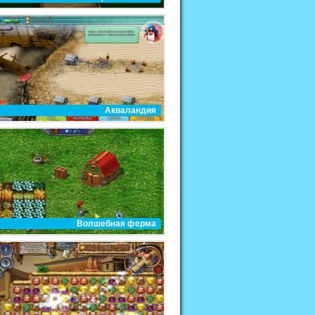
Акваландия
Волшебная ферма