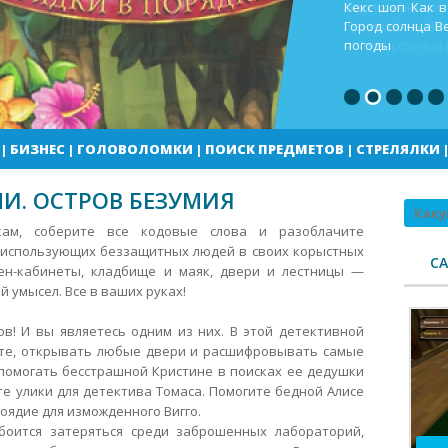
Кекс шоп Как в
Город солнца В
погоды
|
БИЗНЕС
|
ГОЛОВОЛОМКИ
|
ПОИСК ПРЕДМЕТОВ
|
СТРЕЛЯЛКИ
И. ОСТРОВ БЕЗУМИЯ
Поиск
ам, соберите все кодовые слова и разоблачите
 использующих беззащитных людей в своих корыстных
С
ген-кабинеты, кладбище и маяк, двери и лестницы —
й умысел.
Все в ваших руках!
в! И вы являетесь одним из них. В этой детективной
оте, открывать любые двери и расшифровывать самые
помогать бесстрашной Кристине в поисках ее дедушки
те улики для детектива Томаса. Помогите бедной Алисе
оядие для изможденного Вигго.
боится затеряться среди заброшенных лабораторий,