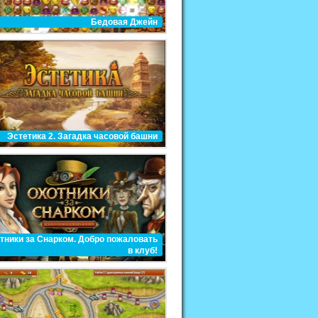
Бедовая Джейн
Эстетика 2. Загадка часовой башни
тники за Снарком. Добро пожаловать
в клуб!