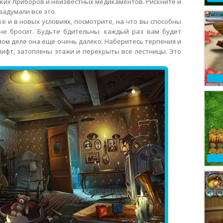
ких приборов и неизвестных медикаментов. Рискните и
задумали все это.
е и в новых условиях, посмотрите, на что вы способны
е бросит. Будьте бдительны: каждый раз вам будет
самом деле она еще очень далеко. Наберитесь терпения и
лифт, затоплены этажи и перекрыты все лестницы. Это