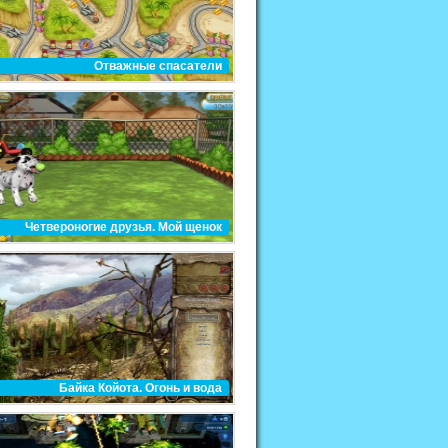
Отважные спасатели
Четвероногие друзья. Мой щенок
Байка Койота. Огонь и вода