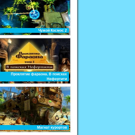
Чужой Космос 2
Проклятие фараона. В поисках
Нефертити
Магнат курортов