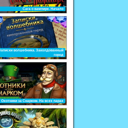
Сага о вампире. Начало
Записки волшебника. Заколдованный
город
Охотники за Снарком. На всех парах