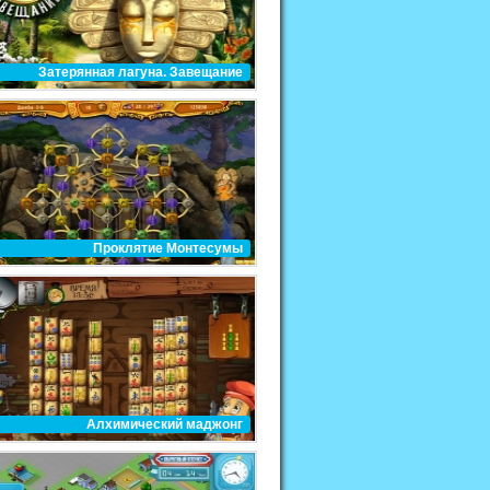
Затерянная лагуна. Завещание
Проклятие Монтесумы
Алхимический маджонг