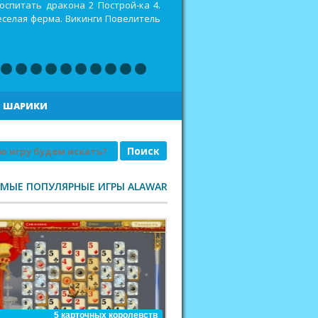
оспитать дракона 2 Построй-ка 4.
еселая ферма. Викинги Повелитель
|
ШАРИКИ
АМЫЕ ПОПУЛЯРНЫЕ ИГРЫ ALAWAR
5 карточных королевств