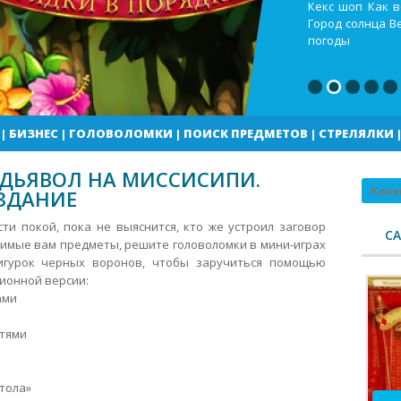
Кекс шоп Как в
Город солнца В
погоды
|
БИЗНЕС
|
ГОЛОВОЛОМКИ
|
ПОИСК ПРЕДМЕТОВ
|
СТРЕЛЯЛКИ
ДЬЯВОЛ НА МИССИСИПИ.
Поиск
ЗДАНИЕ
и покой, пока не выяснится, кто же устроил заговор
С
имые вам предметы, решите головоломки в мини-играх
игурок черных воронов, чтобы заручиться помощью
ионной версии:
ами
стями
тола»