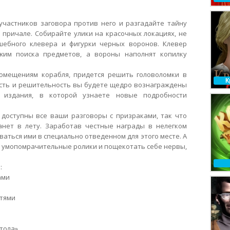
участников заговора против него и разгадайте тайну
 причале.
Собирайте улики на красочных локациях, не
шебного клевера и фигурки черных воронов. Клевер
жим поиска предметов, а вороны наполнят копилку
омещениям корабля, придется решить головоломки в
К
ость и решительность вы будете щедро вознаграждены
о издания, в которой узнаете новые подробности
 доступны все ваши разговоры с призраками, так что
нет в лету. Заработав честные награды в нелегком
аться ими в специально отведенном для этого месте. А
ь умопомрачительные ролики и пощекотать себе нервы,
:
ами
стями
тола»