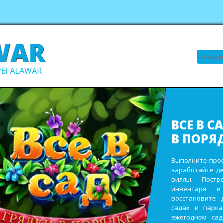
WAR
Поиск
Ы ALAWAR
ВСЕ В С
В ПОРЯ
Выполните про
заработайте д
виллы. Пост
инвентаря и
восстановите 
садах и парк
ежегодном сад