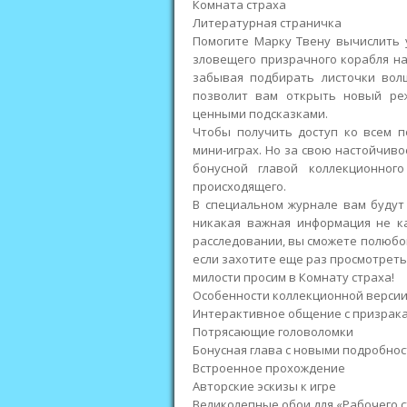
Комната страха
Литературная страничка
Помогите Марку Твену вычислить 
зловещего призрачного корабля на
забывая подбирать листочки вол
позволит вам открыть новый ре
ценными подсказками.
Чтобы получить доступ ко всем п
мини-играх. Но за свою настойчив
бонусной главой коллекционног
происходящего.
В специальном журнале вам будут
никакая важная информация не ка
расследовании, вы сможете полюбов
если захотите еще раз просмотрет
милости просим в Комнату страха!
Особенности коллекционной версии
Интерактивное общение с призрак
Потрясающие головоломки
Бонусная глава с новыми подробно
Встроенное прохождение
Авторские эскизы к игре
Великолепные обои для «Рабочего с