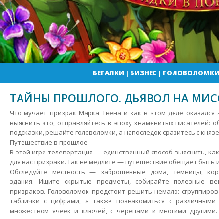
БЕГАЛКИ
|
БИЗНЕС
|
ГОЛОВОЛОМК
ТАЙНЫ ПРОШЛОГО. ДЬЯВОЛ НА МИ
Что мучает призрак Марка Твена и как в этом деле оказался
выяснить это, отправляйтесь в эпоху знаменитых писателей: о
подсказки, решайте головоломки, а напоследок сразитесь с княз
Путешествие в прошлое
В этой игре телепортация — единственный способ выяснить, ка
для вас призраки.
Так не медлите — путешествие обещает быть 
Обследуйте местность — заброшенные дома, темницы, кора
здания. Ищите скрытые предметы, собирайте полезные ве
призраков. Головоломок предстоит решить немало: сгруппиро
таблички с цифрами, а также познакомиться с различными
множеством ячеек и ключей, с черепами и многими другими.