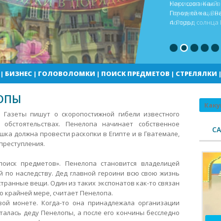
Кекс шоп Как в
Город солнца В
погоды
|
БИЗНЕС
|
ГОЛОВОЛОМКИ
|
ПОИСК ПРЕДМЕТОВ
|
СТРЕЛЯЛКИ
ОПЫ
Поиск
. Газеты пишут о скоропостижной гибели известного
 обстоятельствах. Пенелопа начинает собственное
С
ка должна провести раскопки в Египте и в Гватемале,
преступления.
поиск предметов». Пенелопа становится владелицей
й по наследству. Дед главной героини всю свою жизнь
транные вещи. Один из таких экспонатов как-то связан
о крайней мере, считает Пенелопа.
ой монете. Когда-то она принадлежала организации
талась деду Пенелопы, а после его кончины бесследно