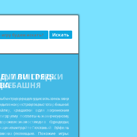
АД, ИЛИ ГРЯДКИ
ДКЕ
сьбы привередливых заказчиков и
еньги на реставрацию старенькой
ройте кладовки для хранения
 других полезных ресурсов,
дорожки и мостики в городских
ах и выиграйте главный приз в
овом фестивале. Похожие игры: