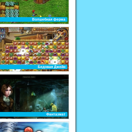
Волшебная ферма
Бедовая Джейн
Фантазмат