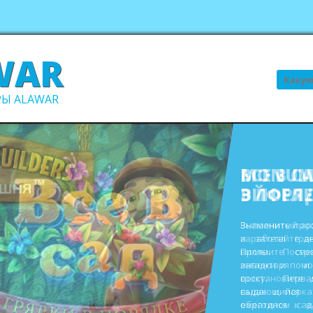
WAR
Поиск
Ы ALAWAR
ВСЕ В С
В ПОРЯ
Выполните про
заработайте д
виллы. Пост
инвентаря и
восстановите 
садах и парк
ежегодном сад