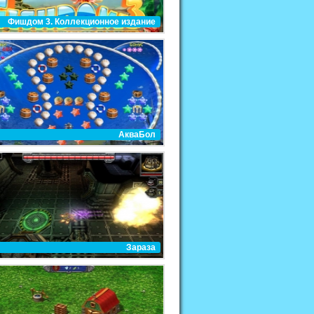
Фишдом 3. Коллекционное издание
АкваБол
Зараза