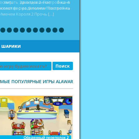
оспитать дракона 2 Построй-ка 4.
еселая ферма. Викинги Повелитель
|
ШАРИКИ
АМЫЕ ПОПУЛЯРНЫЕ ИГРЫ ALAWAR
Обеденный переполох 2