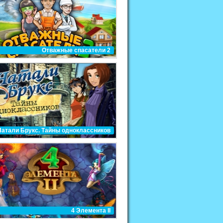
Отважные спасатели 2
Натали Брукс. Тайны одноклассников
4 Элемента II