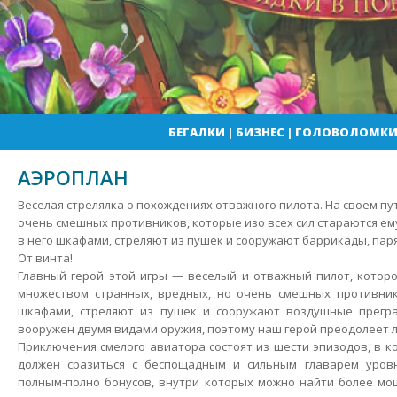
БЕГАЛКИ
|
БИЗНЕС
|
ГОЛОВОЛОМК
АЭРОПЛАН
Веселая стрелялка о похождениях отважного пилота. На своем пу
очень смешных противников, которые изо всех сил стараются е
в него шкафами, стреляют из пушек и сооружают баррикады, пар
От винта!
Главный герой этой игры — веселый и отважный пилот, которо
множеством странных, вредных, но очень смешных противник
шкафами, стреляют из пушек и сооружают воздушные прегра
вооружен двумя видами оружия, поэтому наш герой преодолеет 
Приключения смелого авиатора состоят из шести эпизодов, в к
должен сразиться с беспощадным и сильным главарем уровн
полным-полно бонусов, внутри которых можно найти более мо