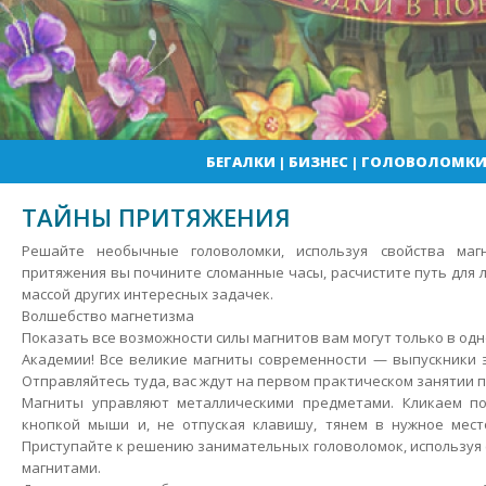
БЕГАЛКИ
|
БИЗНЕС
|
ГОЛОВОЛОМК
ТАЙНЫ ПРИТЯЖЕНИЯ
Решайте необычные головоломки, используя свойства ма
притяжения вы почините сломанные часы, расчистите путь для 
массой других интересных задачек.
Волшебство магнетизма
Показать все возможности силы магнитов вам могут только в од
Академии!
Все великие магниты современности — выпускники э
Отправляйтесь туда, вас ждут на первом практическом занятии п
Магниты управляют металлическими предметами. Кликаем п
кнопкой мыши и, не отпуская клавишу, тянем в нужное мест
Приступайте к решению занимательных головоломок, используя 
магнитами.