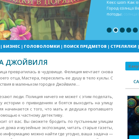
Кекс шоп Как в
Город солнца В
погоды
|
БИЗНЕС
|
ГОЛОВОЛОМКИ
|
ПОИСК ПРЕДМЕТОВ
|
СТРЕЛЯЛКИ
НА ДЖОЙВИЛЯ
Поиск
вица превратилась в чудовище. Фелиция мечтает снова
оего отца, Мастера, переселить ее душу в тело куклы. С
С
ествия в маленьком городке Джойвиле…
езают люди.
Полиция ничего не может с этим поделать,
у истории о привидениях и боятся выходить на улицу
ия начинается с того, что мать и дедушка пропавшего
омощью к частному детективу.
сит от вас. Вы сможете бродить по пустынным улицам
е дома и музейные экспозиции, читать старые газеты,
ю информацию можно найти где угодно, ваша задача —