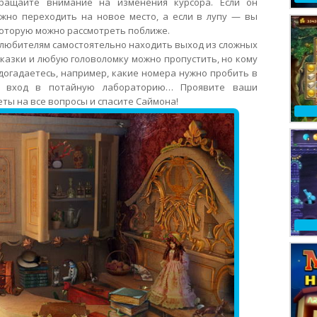
ращайте внимание на изменения курсора. Если он
ожно переходить на новое место, а если в лупу — вы
которую можно рассмотреть поближе.
 любителям самостоятельно находить выход из сложных
дсказки и любую головоломку можно пропустить, но кому
 догадаетесь, например, какие номера нужно пробить в
а вход в потайную лабораторию… Проявите ваши
ты на все вопросы и спасите Саймона!