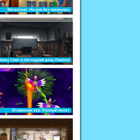
Мегаплекс. Ни дня без премьеры
бама Смит и последний день Помпеи
Вторжение кур. Полный омлет