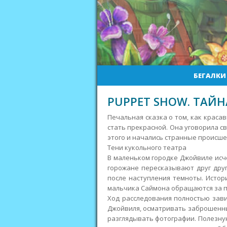
БЕГАЛКИ
PUPPET SHOW. ТАЙ
Печальная сказка о том, как краса
стать прекрасной. Она уговорила св
этого и начались странные происш
Тени кукольного театра
В маленьком городке Джойвиле исч
горожане пересказывают друг друг
после наступления темноты. Истор
мальчика Саймона обращаются за п
Ход расследования полностью зави
Джойвиля, осматривать заброшенны
разглядывать фотографии. Полезну