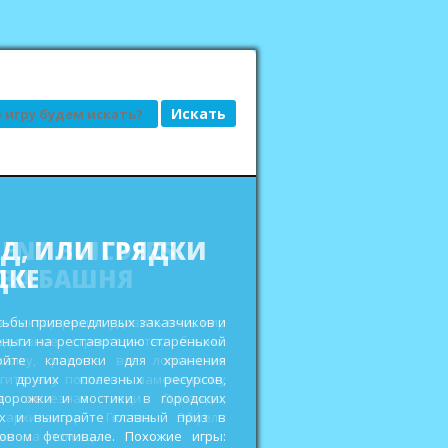
АД, ИЛИ ГРЯДКИ
ДКЕ
сьбы привередливых заказчиков и
еньги на реставрацию старенькой
ройте кладовки для хранения
 других полезных ресурсов,
дорожки и мостики в городских
ах и выиграйте главный приз в
овом фестивале. Похожие игры: