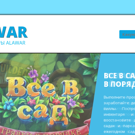
WAR
Поиск
Ы ALAWAR
ВСЕ В С
В ПОРЯ
Выполните про
заработайте д
виллы. Пост
инвентаря и
восстановите 
садах и парк
ежегодном сад