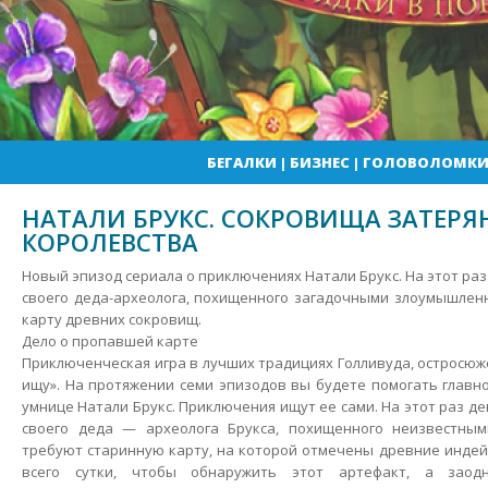
БЕГАЛКИ
|
БИЗНЕС
|
ГОЛОВОЛОМК
НАТАЛИ БРУКС. СОКРОВИЩА ЗАТЕРЯ
КОРОЛЕВСТВА
Новый эпизод сериала о приключениях Натали Брукс. На этот раз
своего деда-археолога, похищенного загадочными злоумышлен
карту древних сокровищ.
Дело о пропавшей карте
Приключенческая игра в лучших традициях Голливуда, остросюж
ищу».
На протяжении семи эпизодов вы будете помогать главн
умнице Натали Брукс. Приключения ищут ее сами. На этот раз д
своего деда — археолога Брукса, похищенного неизвестны
требуют старинную карту, на которой отмечены древние индейс
всего сутки, чтобы обнаружить этот артефакт, а заодн