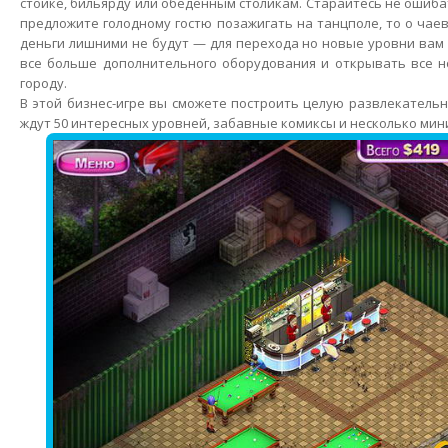
стойке, бильярду или обеденным столикам. Старайтесь не ошиба
предложите голодному гостю позажигать на танцполе, то о чае
деньги лишними не будут — для перехода но новые уровни вам
все больше дополнительного оборудования и открывать все н
городу.
В этой бизнес-игре вы сможете построить целую развлекатель
ждут 50 интересных уровней, забавные комиксы и несколько мини