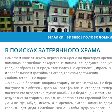
БЕГАЛКИ
|
БИЗНЕС
|
ГОЛОВОЛОМК
В ПОИСКАХ ЗАТЕРЯННОГО ХРАМА
Помогаем Анне отыскать Верховного жреца на просторах Древне
помощью волшебное лекарство и помочь ее дедушке вернут
среди разбросанных предметов полезные артефакты, играем в
и зарабатываем достойные награды за свои достижения.
Любопытство — не порок…
…а причина болезни! Говорили старику: не лезь в тайник, не бер
послушался любитель древних артефактов и страдает тепер
постигло его вследствие глупой ошибки. Но беда еще и в том, чт
отдуваться за старика и искать лекарство от его страшной болез
Да и не где-нибудь искать, а в Древнем Китае! Помогите деву
сварить для деда целебное зелье, чтобы чудо-археолог не