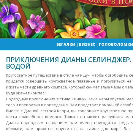
БЕГАЛКИ
|
БИЗНЕС
|
ГОЛОВОЛОМК
ПРИКЛЮЧЕНИЯ ДИАНЫ СЕЛИНДЖЕР. 
ВОДОЙ
Кругосветное путешествие в стиле «я ищу». Чтобы освободить се
придется совершить кругосветное плаванье и погрузиться на
искать части древнего компаса, который снимет злые чары с ма
Куда укажет компас?
Подводные приключения в стиле «я ищу».
Злые чары опутали мал
тело и превратив в приведение. Вам предстоит помочь ей освобо
Вместе с Дианой, сестрой Керри, вы совершите кругосветное п
части волшебного компаса. Только он может разрушить маг
Дианы подводным плаванием вам очень пригодится, ведь 
обломки, вам придется опуститься на самое дно моря. Ва