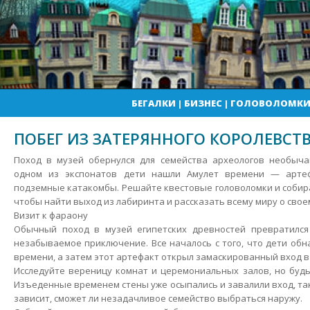
БЕГАЛКИ
|
БИЗНЕС
|
ГОЛОВОЛОМК
ПОБЕГ ИЗ ЗАТЕРЯННОГО КОРОЛЕВСТ
Поход в музей обернулся для семейства археологов необыч
одном из экспонатов дети нашли Амулет времени — арте
подземные катакомбы. Решайте квестовые головоломки и соби
чтобы найти выход из лабиринта и рассказать всему миру о свое
Визит к фараону
Обычный поход в музей египетских древностей превратился
незабываемое приключение. Все началось с того, что дети обн
времени, а затем этот артефакт открыл замаскированный вход 
Исследуйте вереницу комнат и церемониальных залов, но буд
Изъеденные временем стены уже осыпались и завалили вход, так
зависит, сможет ли незадачливое семейство выбраться наружу.