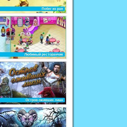
Побег из рая
Любимый ресторанчик
Остров оживших лиан