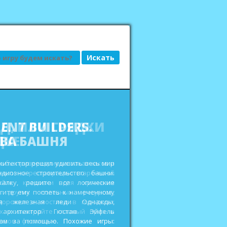
АД, ИЛИ ГРЯДКИ
ДКЕ
сьбы привередливых заказчиков и
еньги на реставрацию старенькой
ройте кладовки для хранения
 других полезных ресурсов,
дорожки и мостики в городских
ах и выиграйте главный приз в
овом фестивале. Похожие игры: