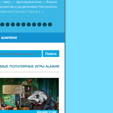
оспитать дракона 2 Построй-ка 4.
еселая ферма. Викинги Повелитель
|
ШАРИКИ
АМЫЕ ПОПУЛЯРНЫЕ ИГРЫ ALAWAR
Шериф Стив