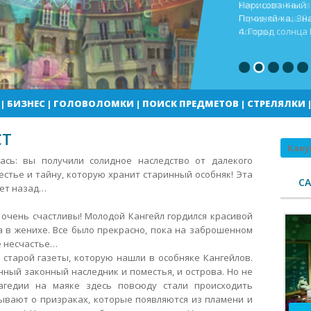
Кекс шоп Как в
Город солнца В
погоды
|
БИЗНЕС
|
ГОЛОВОЛОМКИ
|
ПОИСК ПРЕДМЕТОВ
|
СТРЕЛЯЛКИ
СТ
Поиск
ась: вы получили солидное наследство от далекого
естье и тайну, которую хранит старинный особняк! Эта
С
лет назад…
 очень счастливы!
Молодой Кангейл гордился красивой
а в женихе. Все было прекрасно, пока на заброшенном
е несчастье…
старой газеты, которую нашли в особняке Кангейлов.
ный законный наследник и поместья, и острова. Но не
агедии на маяке здесь повсюду стали происходить
ывают о призраках, которые появляются из пламени и