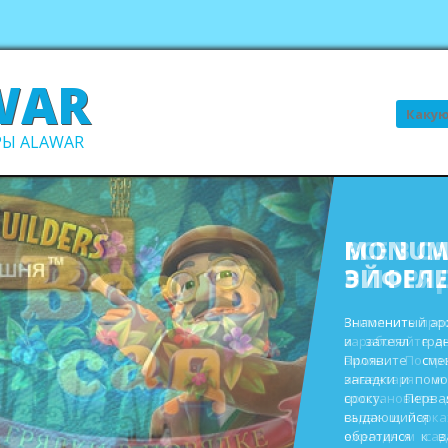
WAR
Поиск
Ы ALAWAR
ВСЕ В С
В ПОРЯ
Выполните про
заработайте д
виллы. Пост
инвентаря и
восстановите 
садах и парк
ежегодном сад