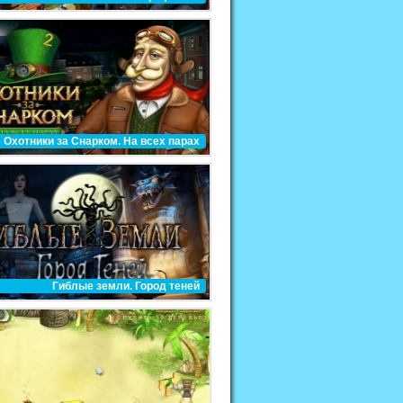
Охотники за Снарком. На всех парах
Гиблые земли. Город теней