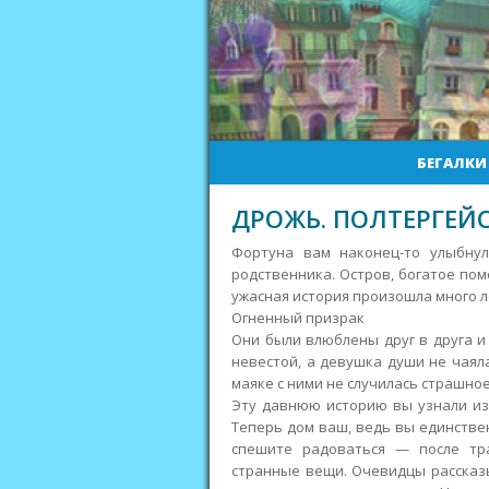
БЕГАЛКИ
ДРОЖЬ. ПОЛТЕРГЕЙ
Фортуна вам наконец-то улыбнул
родственника. Остров, богатое пом
ужасная история произошла много 
Огненный призрак
Они были влюблены друг в друга и
невестой, а девушка души не чаял
маяке с ними не случилась страшно
Эту давнюю историю вы узнали из 
Теперь дом ваш, ведь вы единствен
спешите радоваться — после тр
странные вещи. Очевидцы рассказ