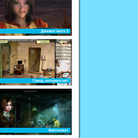
Джевел матч 3
Город, которого нет
Фантазмат