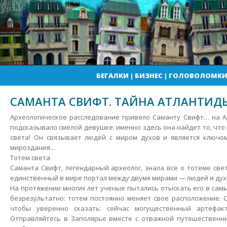
БЕГАЛКИ
|
БИЗНЕС
|
ГОЛОВОЛОМК
САМАНТА СВИФТ. ТАЙНА АТЛАНТИД
Археологическое расследование привело Саманту Свифт… на А
подсказывало смелой девушке: именно здесь она найдет то, что 
света! Он связывает людей с миром духов и является ключом
мироздания…
Тотем света
Саманта Свифт, легендарный археолог, знала все о тотеме свет
единственный в мире портал между двумя мирами — людей и дух
На протяжении многих лет ученые пытались отыскать его в самы
безрезультатно: тотем постоянно меняет свое расположение. С
чтобы уверенно сказать: сейчас могущественный артефак
Отправляйтесь в Заполярье вместе с отважной путешественни