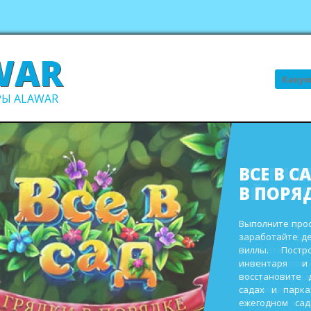
WAR
Поиск
Ы ALAWAR
ВСЕ В С
В ПОРЯ
Выполните про
заработайте д
виллы. Пост
инвентаря и
восстановите 
садах и парк
ежегодном сад