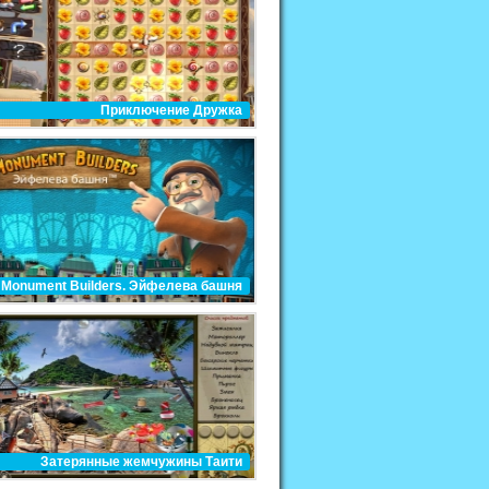
Приключение Дружка
Monument Builders. Эйфелева башня
Затерянные жемчужины Таити