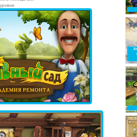
 уровни
А