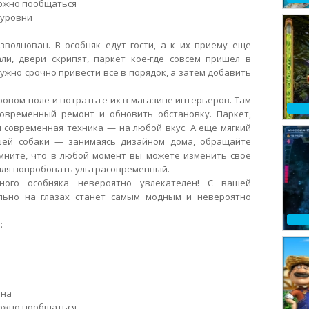
можно пообщаться
 уровни
зволнован.
В особняк едут гости, а к их приему еще
ли, двери скрипят, паркет кое-где совсем пришел в
Нужно срочно привести все в порядок, а затем добавить
овом поле и потратьте их в магазине интерьеров. Там
современный ремонт и обновить обстановку. Паркет,
и современная техника — на любой вкус. А еще мягкий
шей собаки — занимаясь дизайном дома, обращайте
мните, что в любой момент вы можете изменить свое
тиля попробовать ультрасовременный.
ного особняка невероятно увлекателен! С вашей
льно на глазах станет самым модным и невероятно
:
йна
можно пообщаться