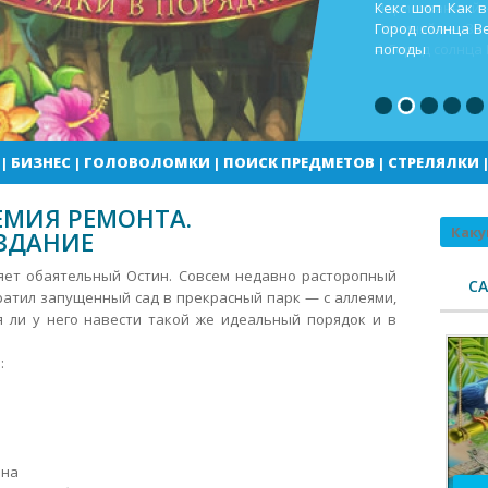
Кекс шоп Как в
Город солнца В
погоды
|
БИЗНЕС
|
ГОЛОВОЛОМКИ
|
ПОИСК ПРЕДМЕТОВ
|
СТРЕЛЯЛКИ
ЕМИЯ РЕМОНТА.
Поиск
ЗДАНИЕ
яет обаятельный Остин. Совсем недавно расторопный
С
атил запущенный сад в прекрасный парк — с аллеями,
я ли у него навести такой же идеальный порядок и в
:
йна