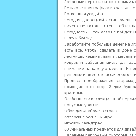
Забавные персонажи, с которыми 
Великолепная графика и красочные
Роскошная усадьба
Сегодня дворецкий Остин очень в
ничего не готово. Стены обветша
негодность — так дело не пойдет! 
шику и блеску!
Заработайте побольше денег на игр
есть все, чтобы сделать в доме 
лестницы, камины, лампы, мебель 
коврик и забавная миска для ва
внимание на каждую мелочь. И по
решение и вместо классического с
Процесс преображения старомод
помощью этот старый дом буква
красивым!
Особенности коллекционной версии
Бонусные уровни
Обои для «Рабочего стола»
Авторские эскизы к игре
Игровой саундтрек
60 уникальных предметов для диза
Забавные персонажи, с которыми 