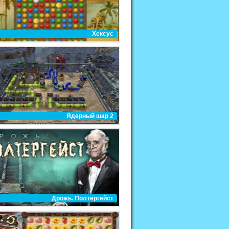
Хексус
Ядерный шар 2
Дрожь. Полтергейст