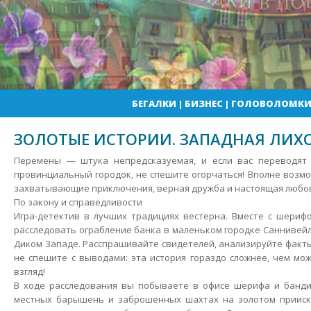
БЕГАЛКИ
|
БИЗНЕС
|
ГОЛОВОЛОМК
ЗОЛОТЫЕ ИСТОРИИ. ЗАПАДНАЯ ЛИХ
Перемены — штука непредсказуемая, и если вас переводят
провинциальный городок, не спешите огорчаться! Вполне возмо
захватывающие приключения, верная дружба и настоящая любо
По закону и справедливости
Игра-детектив в лучших традициях вестерна.
Вместе с шерифо
расследовать ограбление банка в маленьком городке Саннивейл
Диком Западе. Расспрашивайте свидетелей, анализируйте факты
не спешите с выводами: эта история гораздо сложнее, чем мо
взгляд!
В ходе расследования вы побываете в офисе шерифа и бандит
местных барышень и заброшенных шахтах на золотом прииске