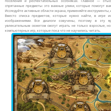
поселения и респектабельных особняках. Главное — оты
спрятанные предметы: это важные улики, которые помогут ва
Исследуйте активные области экрана, применяйте инструменты, и 
Вместо списка предметов, которые нужно найти, в игре и
изображениями. Все диалоги озвучены, поэтому в эту я
увлекательным сюжетом смогут играть не только взрослые, н
компьютерных игр, которые пока что не научились читать.