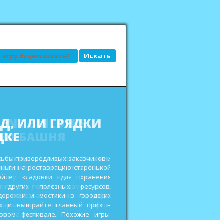
АД, ИЛИ ГРЯДКИ
ДКЕ
сьбы привередливых заказчиков и
еньги на реставрацию старенькой
ройте кладовки для хранения
 других полезных ресурсов,
дорожки и мостики в городских
ах и выиграйте главный приз в
овом фестивале. Похожие игры: