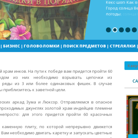
Кекс шоп Как в
Город солнца В
погоды
|
БИЗНЕС
|
ГОЛОВОЛОМКИ
|
ПОИСК ПРЕДМЕТОВ
|
СТРЕЛЯЛКИ
Поиск
 храм инков. На пути к победе вам придется пройти 60
аждом из них необходимо взрывать цепочки из
С
я ряды из 3 или более одинаковых фишек. В случае
ы приблизитесь к заветной цели.
ческих аркад Зума и Люксор. Отправляемся в опасное
епроходимых джунглях золотой храм индейцев племени
непросто: для этого придется пройти 60 красочных
й каменную плиту, по которой непрерывно движется
 Вам необходимо двигать каретку и запускать цветные