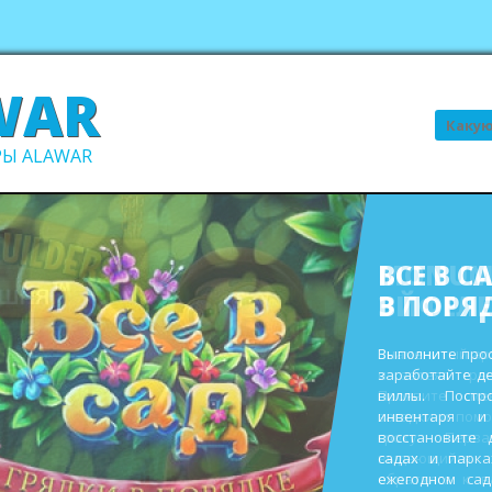
WAR
Поиск
Ы ALAWAR
ВСЕ В С
В ПОРЯ
Выполните про
заработайте д
виллы. Пост
инвентаря и
восстановите 
садах и парк
ежегодном сад