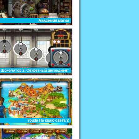
Академия магии
Шоколатор 2. Секретный ингредиент
Youda На краю света 2