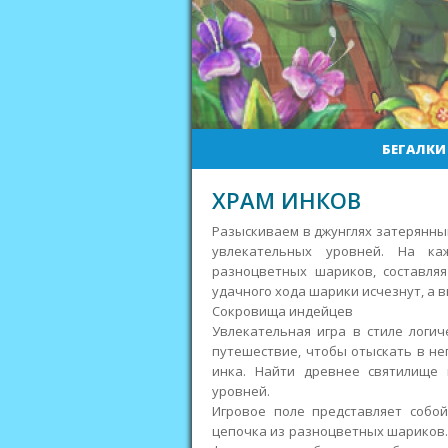
БЕГАЛКИ
ХРАМ ИНКОВ
Разыскиваем в джунглях затерянный
увлекательных уровней. На к
разноцветных шариков, составля
удачного хода шарики исчезнут, а в
Сокровища индейцев
Увлекательная игра в стиле логи
путешествие, чтобы отыскать в н
инка. Найти древнее святилище 
уровней.
Игровое поле представляет собо
цепочка из разноцветных шариков.