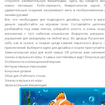
Откройте занимательную Фишипедию, здесь вы найдете мно
новых питомцах: Рыбе-сержанте, Мавританском идоле, 
удивительные создания заслуживают жить в необыкновенном 
своими руками!
Все, что необходимо для подводного дизайна, купите в мага
деньги заработайте на игровом поле. Составляйте цепочк
разбивайте под ними плитки, собирайте золото, и очень скор
магазинчик с туго набитым кошельком. Водоросли, ракушки,
украшения для аквариума на любой вкус. Во дворце Русалочк
себя, как в сказке, а плавая среди камней пиратского форта
приключений. Выберите идею для дизайна и скорее приступайте
Замечательная игра для всей семьи. Об успехах вам напомня
эскизы и музыка из игры. А самых настойчивых ждут бонусные ур
Особенности коллекционной версии:
Интерактивные персонажи
Бонусные уровни
Обои для «Рабочего стола»
Эскизы и музыка из игры
Увлекательная Фишипедия