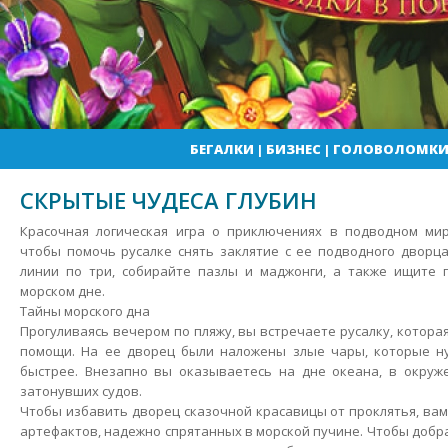
БЕГАЛКИ
|
БИЗНЕС
|
ГОЛОВОЛОМК
СКРЫТЫЕ ЧУДЕСА ГЛУБИН
Красочная логическая игра о приключениях в подводном мир
чтобы помочь русалке снять заклятие с ее подводного дворц
линии по три, собирайте пазлы и маджонги, а также ищите 
морском дне.
Тайны морского дна
Прогуливаясь вечером по пляжу, вы встречаете русалку, которая
помощи.
На ее дворец были наложены злые чары, которые н
быстрее. Внезапно вы оказываетесь на дне океана, в окруж
затонувших судов.
Чтобы избавить дворец сказочной красавицы от проклятья, вам
артефактов, надежно спрятанных в морской пучине. Чтобы добра