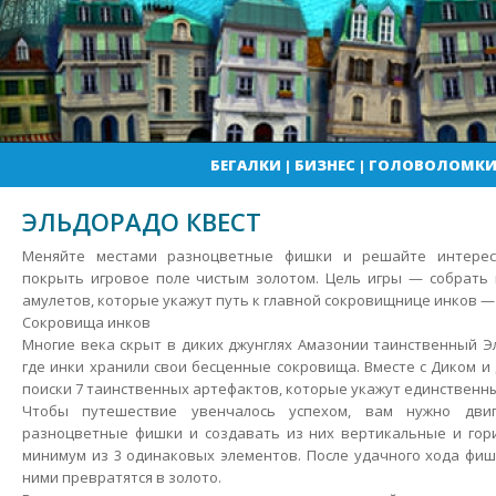
БЕГАЛКИ
|
БИЗНЕС
|
ГОЛОВОЛОМК
ЭЛЬДОРАДО КВЕСТ
Меняйте местами разноцветные фишки и решайте интерес
покрыть игровое поле чистым золотом. Цель игры — собрать 
амулетов, которые укажут путь к главной сокровищнице инков 
Сокровища инков
Многие века скрыт в диких джунглях Амазонии таинственный Э
где инки хранили свои бесценные сокровища.
Вместе с Диком и
поиски 7 таинственных артефактов, которые укажут единственны
Чтобы путешествие увенчалось успехом, вам нужно дви
разноцветные фишки и создавать из них вертикальные и гор
минимум из 3 одинаковых элементов. После удачного хода фишк
ними превратятся в золото.