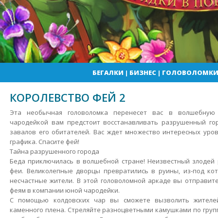
БЕГАЛКИ
|
БИЗНЕС
|
ГОЛОВОЛОМК
КОРОЛЕВСТВО ФЕЙ 2
Эта необычная головоломка перенесет вас в волшебную 
чародейкой вам предстоит восстанавливать разрушенный гор
завалов его обитателей. Вас ждет множество интересных уро
графика. Спасите фей!
Тайна разрушенного города
Беда приключилась в волшебной стране!
Неизвестный злодей р
феи. Великолепные дворцы превратились в руины, из-под к
несчастные жители. В этой головоломной аркаде вы отправит
феям в компании юной чародейки.
С помощью колдовских чар вы сможете вызволить жителе
каменного плена. Стреляйте разноцветными камушками по групп