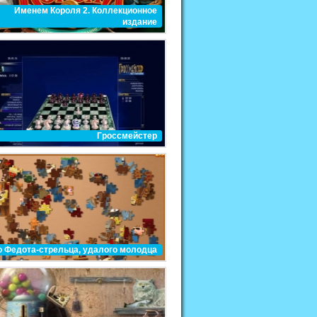
Именем Короля 2. Коллекционное
издание
Гроссмейстер
о Федота-стрельца, удалого молодца