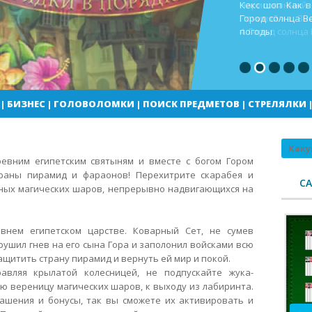
Кекс шоп Как в
Город солнца В
погоды
|
БИЗНЕС
|
ГОЛОВОЛОМКИ
|
ПОИСК ПРЕДМЕТОВ
|
СТРЕЛЯЛКИ
Поиск
евним египетским святыням и вместе с богом Гором
раны пирамид и фараонов! Перехитрите скарабея и
С
ных магических шаров, непрерывно надвигающихся на
внем египетском царстве.
Коварный Сет, не сумев
рушил гнев на его сына Гора и заполонил войсками всю
ащитить страну пирамид и вернуть ей мир и покой.
равляя крылатой колесницей, не подпускайте жука-
ю вереницу магических шаров, к выходу из лабиринта.
ашения и бонусы, так вы сможете их активировать и