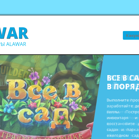
WAR
Поиск
Ы ALAWAR
ВСЕ В С
В ПОРЯ
Выполните про
заработайте д
виллы. Пост
инвентаря и
восстановите 
садах и парк
ежегодном сад