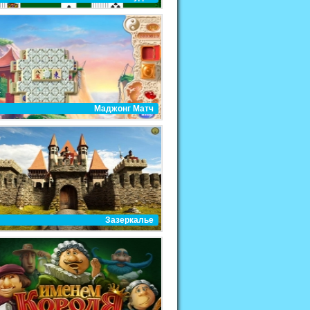
Маджонг Матч
Зазеркалье