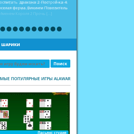
оспитать дракона 2 Построй-ка 4.
еселая ферма. Викинги Повелитель
|
ШАРИКИ
АМЫЕ ПОПУЛЯРНЫЕ ИГРЫ ALAWAR
Пасьянс студия