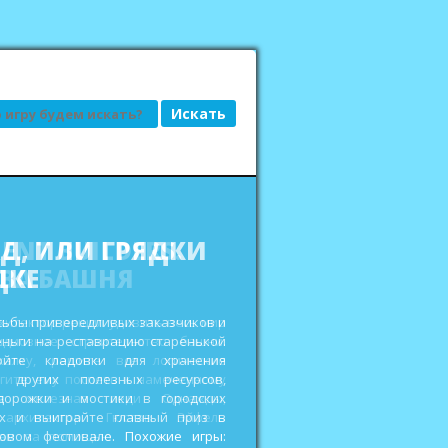
АД, ИЛИ ГРЯДКИ
ДКЕ
сьбы привередливых заказчиков и
еньги на реставрацию старенькой
ройте кладовки для хранения
 других полезных ресурсов,
дорожки и мостики в городских
ах и выиграйте главный приз в
овом фестивале. Похожие игры: