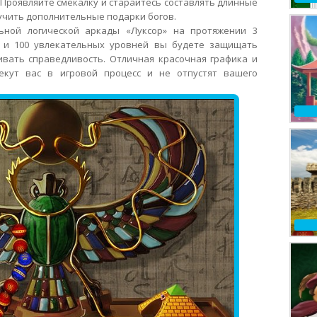
Проявляйте смекалку и старайтесь составлять длинные
учить дополнительные подарки богов.
ьной логической аркады «Луксор» на протяжении 3
 и 100 увлекательных уровней вы будете защищать
ивать справедливость. Отличная красочная графика и
екут вас в игровой процесс и не отпустят вашего