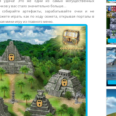
ая удача! Это же одни из самых могущественных
чков у вас стало значительно больше…
 собирайте артефакты, зарабатывайте очки и не
ожете играть как по ходу сюжета, открывая порталы в
ная мини-игру из главного меню.