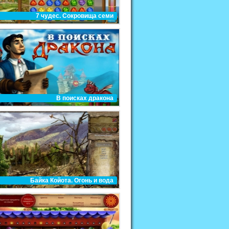
7 чудес. Сокровища семи
В поисках дракона
Байка Койота. Огонь и вода