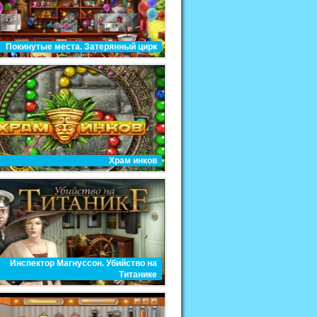
Покинутые места. Затерянный цирк
Храм инков
Инспектор Магнуссон. Убийство на
Титанике