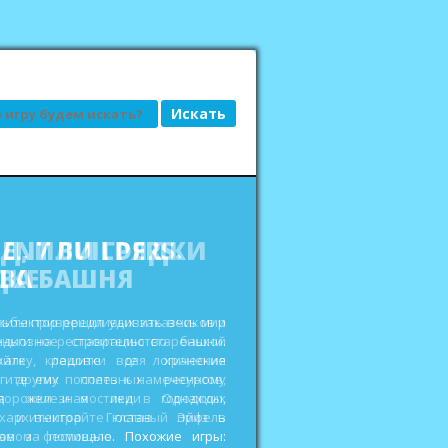
АД, ИЛИ ГРЯДКИ
ДКЕ
сьбы привередливых заказчиков и
еньги на реставрацию старенькой
ройте кладовки для хранения
 других полезных ресурсов,
дорожки и мостики в городских
ах и выиграйте главный приз в
овом фестивале. Похожие игры: