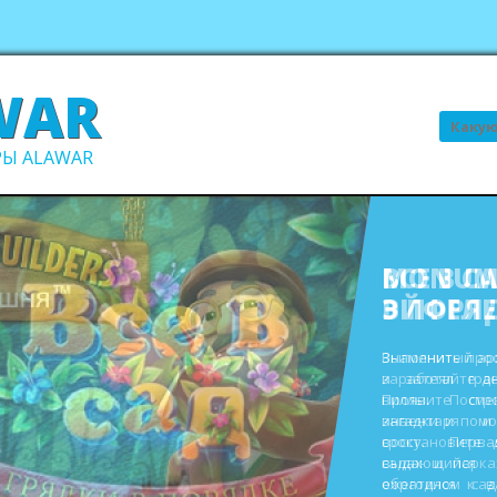
WAR
Поиск
Ы ALAWAR
ВСЕ В С
В ПОРЯ
Выполните про
заработайте д
виллы. Пост
инвентаря и
восстановите 
садах и парк
ежегодном сад