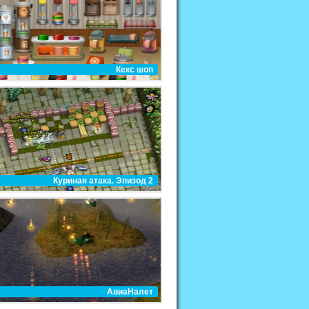
Кекс шоп
Куриная атака. Эпизод 2
АвиаНалет