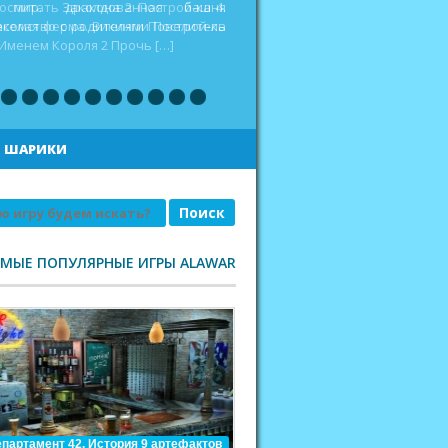
оспитать дракона 2 Построй-ка 4.
еселая ферма. Викинги Повелитель
|
ШАРИКИ
АМЫЕ ПОПУЛЯРНЫЕ ИГРЫ ALAWAR
партамент 42. История 9 артефактов