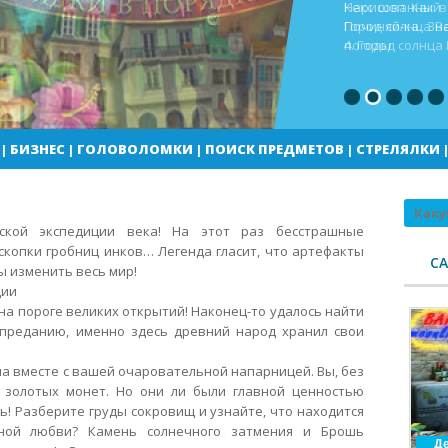
Кекс шоп Как в
Город солнца В
погоды
|
БИЗНЕС
|
ГОЛОВОЛОМКИ
|
ПОИСК ПРЕДМЕТОВ
|
СТРЕЛЯЛКИ
Поиск
ской экспедиции века! На этот раз бесстрашные
скопки гробниц инков… Легенда гласит, что артефакты
С
ы изменить весь мир!
ции
на пороге великих открытий!
Наконец-то удалось найти
преданию, именно здесь древний народ хранил свои
а вместе с вашей очаровательной напарницей. Вы, без
 золотых монет. Но они ли были главной ценностью
! Разберите груды сокровищ и узнайте, что находится
ной любви? Камень солнечного затмения и Брошь
Де