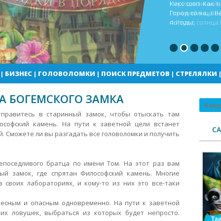
Кекс шоп Как в
Город солнца В
погоды
|
БИЗНЕС
|
ГОЛОВОЛОМКИ
|
ПОИСК ПРЕДМЕТОВ
|
СТРЕЛЯЛКИ
НА БОГЕМСКОГО ЗАМКА
Поиск
тправитесь в старинный замок, чтобы отыскать там
софский камень. На пути к заветной цели встанет
С
. Сможете ли вы разгадать все головоломки и получить
епоседливого братца по имени Том.
На этот раз вам
ый замок, где спрятан Философский камень. Многие
 своих лабораториях, и кому-то из них это все-таки
есным и опасным одновременно. На пути к заветной
их ловушек, выбраться из которых будет непросто.
Таи