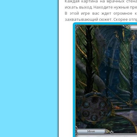
Каждая картина на мрачных стена
искать выход. Находите нужные пр
В этой игре вас ждет огромное к
захватывающий сюжет. Скорее отпр