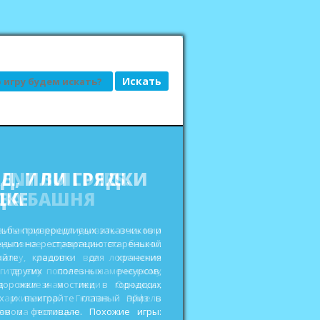
АД, ИЛИ ГРЯДКИ
ДКЕ
сьбы привередливых заказчиков и
еньги на реставрацию старенькой
ройте кладовки для хранения
 других полезных ресурсов,
дорожки и мостики в городских
ах и выиграйте главный приз в
овом фестивале. Похожие игры: