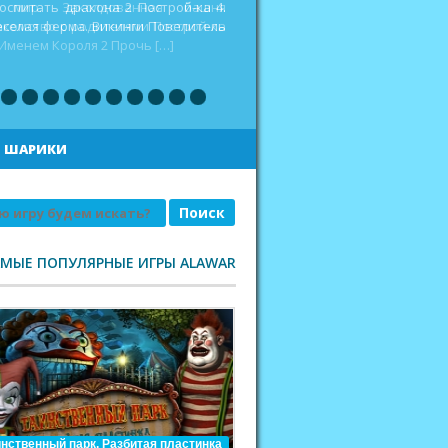
оспитать дракона 2 Построй-ка 4.
еселая ферма. Викинги Повелитель
|
ШАРИКИ
АМЫЕ ПОПУЛЯРНЫЕ ИГРЫ ALAWAR
нственный парк. Разбитая пластинка