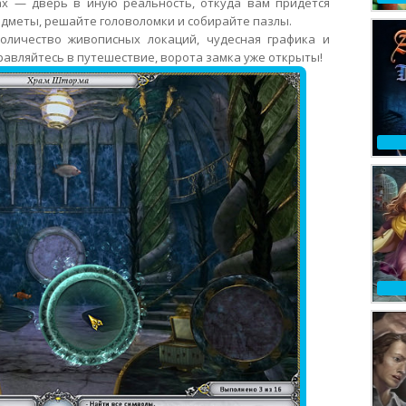
х — дверь в иную реальность, откуда вам придется
едметы, решайте головоломки и собирайте пазлы.
оличество живописных локаций, чудесная графика и
авляйтесь в путешествие, ворота замка уже открыты!