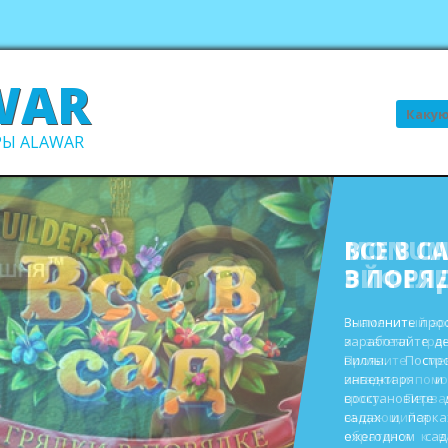
WAR
Поиск
Ы ALAWAR
ВСЕ В С
В ПОРЯ
Выполните про
заработайте д
виллы. Пост
инвентаря и
восстановите 
садах и парк
ежегодном сад