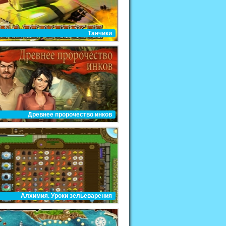
Танчики
Древнее пророчество инков
Алхимия. Уроки зельеварения