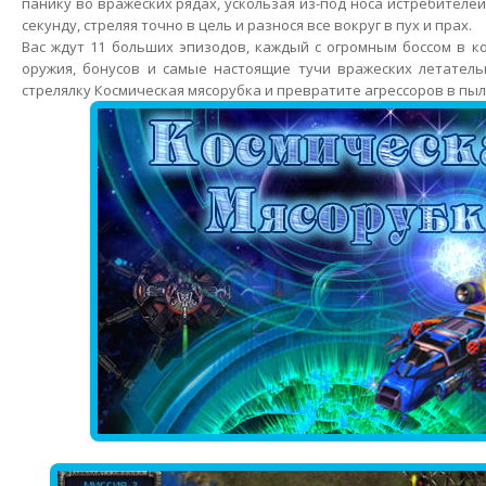
панику во вражеских рядах, ускользая из-под носа истребител
секунду, стреляя точно в цель и разнося все вокруг в пух и прах.
Вас ждут 11 больших эпизодов, каждый с огромным боссом в к
оружия, бонусов и самые настоящие тучи вражеских летатель
стрелялку Космическая мясорубка и превратите агрессоров в пыл