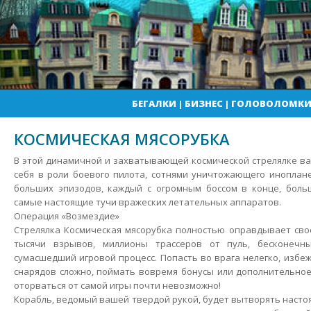
БЕГАЛКИ
|
БИЗНЕС
|
ГОЛОВОЛОМК
КОСМИЧЕСКАЯ МЯСОРУБКА
В этой динамичной и захватывающей космической стрелялке в
себя в роли боевого пилота, сотнями уничтожающего иноплане
больших эпизодов, каждый с огромным боссом в конце, боль
самые настоящие тучи вражеских летательных аппаратов.
Операция «Возмездие»
Стрелялка Космическая мясорубка полностью оправдывает свое
тысячи взрывов, миллионы трассеров от пуль, бесконеч
сумасшедший игровой процесс. Попасть во врага нелегко, избе
снарядов сложно, поймать вовремя бонусы или дополнительное
оторваться от самой игры почти невозможно!
Корабль, ведомый вашей твердой рукой, будет вытворять насто