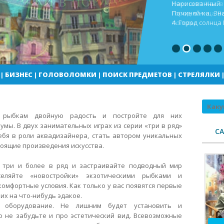
Кекс шоп Как в
Город солнца В
погоды
|
БИЗНЕС
|
ГОЛОВОЛОМКИ
|
ПОИСК ПРЕДМЕТОВ
|
СТРЕЛЯЛКИ
Поиск
м рыбкам двойную радость и постройте для них
мы. В двух занимательных играх из серии «три в ряд»
С
ебя в роли аквадизайнера, стать автором уникальных
тоящие произведения искусства.
 три и более в ряд и застраивайте подводный мир
селяйте «новостройки» экзотическими рыбками и
омфортные условия. Как только у вас появятся первые
их на что-нибудь эдакое.
е оборудование. Не лишним будет установить и
о не забудьте и про эстетический вид. Всевозможные