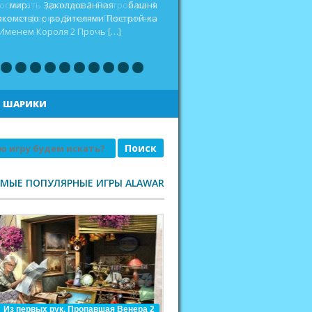
оспитать дракона 2 Построй-ка 4.
еселая ферма. Викинги Повелитель
|
ШАРИКИ
АМЫЕ ПОПУЛЯРНЫЕ ИГРЫ ALAWAR
Из первых рук. Пропавшая Венера 2