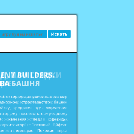
АД, ИЛИ ГРЯДКИ
ДКЕ
сьбы привередливых заказчиков и
еньги на реставрацию старенькой
ройте кладовки для хранения
 других полезных ресурсов,
дорожки и мостики в городских
ах и выиграйте главный приз в
овом фестивале. Похожие игры: