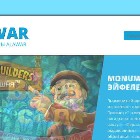
WAR
Поиск
Ы ALAWAR
ВСЕ В С
В ПОРЯ
Выполните про
заработайте д
виллы. Пост
инвентаря и
восстановите 
садах и парк
ежегодном сад