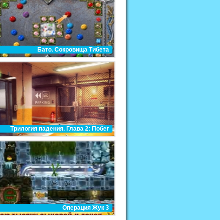
Бато. Сокровища Тибета
Трилогия падения. Глава 2: Побег
Операция Жук 3