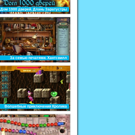
Дом 1000 дверей. Длань Заратустры
За семью печатями. Хантсвилл
Волшебные приключения Кролика