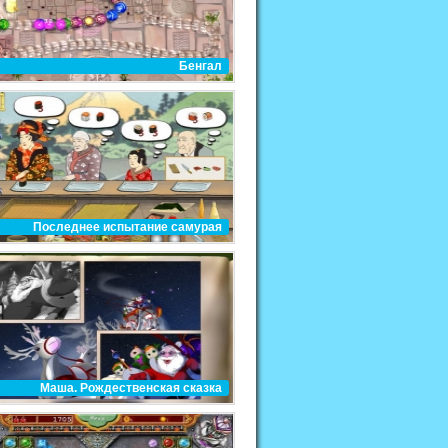
Бенгал
Последнее испытание самурая
Маша. Рождественская сказка