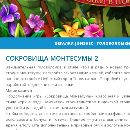
БЕГАЛКИ
|
БИЗНЕС
|
ГОЛОВОЛОМК
СОКРОВИЩА МОНТЕСУМЫ 2
Занимательная головоломка в стиле «три в ряд» о новых пр
стране Монтесумы. Раскройте секрет магии камней, соберите вс
заново отстройте Небесный город Теночтитлан. Попробуйте дв
заработайте дополнительные очки.
Магия камней
Продолжение игры «Сокровища Монтесумы». Красочная и увле
стиле «три в ряд». Займитесь строительством индейской стол
уровней и разгадайте секрет магии камней.
Чтобы победить, достаточно составлять комбинации из фишек о
использовать бонусы и тотемы. Главное — успеть выполнить 
время и получить дополнительные призовые очки и золотые мон