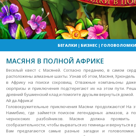
БЕГАЛКИ
|
БИЗНЕС
|
ГОЛОВОЛОМК
МАСЯНЯ В ПОЛНОЙ АФРИКЕ
Веселый квест с Масяней. Согласно преданию, в самом сер
расположены алмазные шахты. Узнав об этом, Масяня, Хрюндель
в Африку на поиски сокровищ. Отважные компаньоны даже
сюрпризы и приключения подстерегают их на этом пути.
Реши
древний бушменский клад и помогите друзьям вернуться домой.
Ай да Африка!
Головокружительные приключения Масяни продолжаются! На эт
Намибию, где займется поиском легендарных алмазов, а п
чернокожих разбойников. Масяня должна проявить 
сообразительности, чтобы вырваться из темницы и вернуться в 
Вам предлагаются самые разные загадки и головоломки.