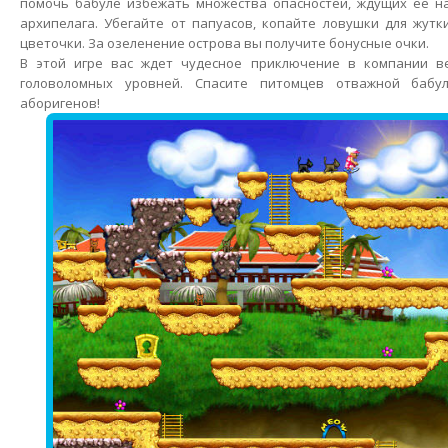
помочь бабуле избежать множества опасностей, ждущих ее на
архипелага. Убегайте от папуасов, копайте ловушки для жут
цветочки. За озеленение острова вы получите бонусные очки.
В этой игре вас ждет чудесное приключение в компании в
головоломных уровней. Спасите питомцев отважной бабу
аборигенов!