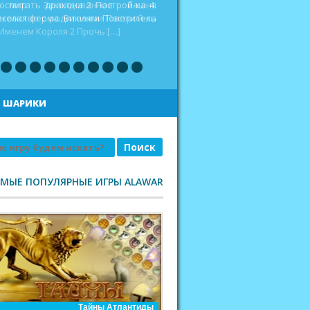
оспитать дракона 2 Построй-ка 4.
еселая ферма. Викинги Повелитель
|
ШАРИКИ
АМЫЕ ПОПУЛЯРНЫЕ ИГРЫ ALAWAR
Тайны Атлантиды