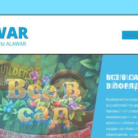
WAR
Поиск
Ы ALAWAR
ВСЕ В С
В ПОРЯ
Выполните про
заработайте д
виллы. Пост
инвентаря и
восстановите 
садах и парк
ежегодном сад