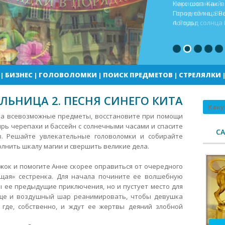
Кекс шоп Как в
Город солнца В
погоды
|
БИЗНЕС
|
ГОЛОВОЛОМКИ
|
ПОИСК ПРЕДМЕТОВ
|
СТРЕЛЯЛКИ
ЛЬНИЦА 2. ПЕСНЯ СИНЕГО КИТА
Поиск
ма всевозможные предметы, восстановите при помощи
рь черепахи и бассейн с солнечными часами и спасите
С
в. Решайте увлекательные головоломки и собирайте
лнить шкалу магии и свершить великие дела.
ок и помогите Анне скорее оправиться от очередного
щая» сестренка. Для начала почините ее волшебную
ы ее предыдущие приключения, но и пустует место для
ще и воздушный шар реанимировать, чтобы девушка
 где, собственно, и ждут ее жертвы деяний злобной