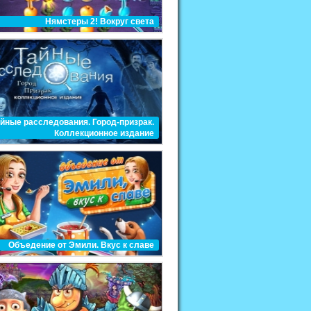
Нямстеры 2! Вокруг света
йные расследования. Город-призрак.
Коллекционное издание
Объедение от Эмили. Вкус к славе