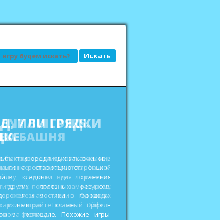
АД, ИЛИ ГРЯДКИ
ДКЕ
сьбы привередливых заказчиков и
еньги на реставрацию старенькой
ройте кладовки для хранения
 других полезных ресурсов,
дорожки и мостики в городских
ах и выиграйте главный приз в
овом фестивале. Похожие игры: