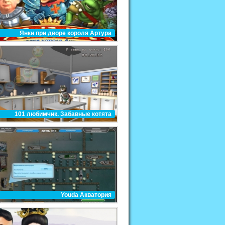
Янки при дворе короля Артура
101 любимчик. Забавные котята
Youda Акватория