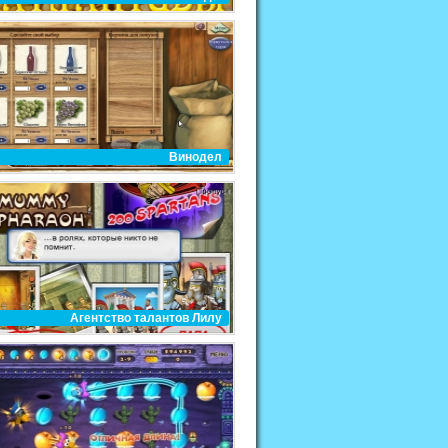
Винодел
Агентство талантов Лилу