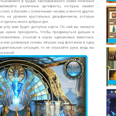
отыскивайте в грудах заколдованного хлама полезные
авливайте различные артефакты, которые оживят
талл, и бассейн с солнечными часами, и многое другое.
ть на уровнях хрустальных дельфинчиков, которые
 и сделать много добрых дел.
м углу вам будет доступна карта. По ней вы сможете
еще нужно преодолеть. Чтобы продвинуться дальше в
оловоломки, отыскав в норах одинаковых животных,
а или развернув головы лягушек над фонтаном в одну
руднительная ситуация, то не опускайте руки, ведь вы
сказкой!