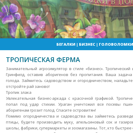
БЕГАЛКИ
|
БИЗНЕС
|
ГОЛОВОЛОМК
ТРОПИЧЕСКАЯ ФЕРМА
Занимательный агросимулятор в стиле «бизнес». Тропический
Гринфилд, оставив аборигенов без пропитания. Ваша задача
голода. Займитесь садоводством и огородничеством, наладьт
отстройте рай заново!
Тропик злака
Увлекательная бизнес-аркада с красочной графикой.
Тропичес
попал под удар стихии. Ураган уничтожил все посевы пше
аборигенам грозит голод. Спасите островитян!
Помимо огородничества и садоводства вы займетесь развед
птицы, будете производить муку, апельсиновый сок и газиро
школы, фабрики, супермаркеты и зоомагазины. Тот, кто быстрее