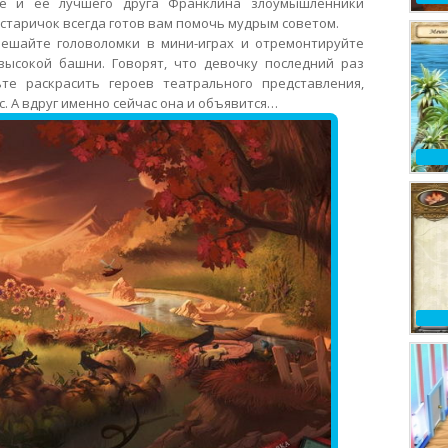
ще и ее лучшего друга Франклина злоумышленники
 старичок всегда готов вам помочь мудрым советом.
ешайте головоломки в мини-играх и отремонтируйте
ысокой башни. Говорят, что девочку последний раз
те раскрасить героев театрального представления,
с. А вдруг именно сейчас она и объявится…