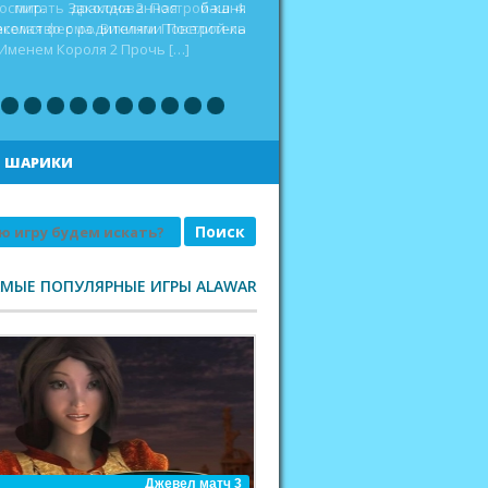
оспитать дракона 2 Построй-ка 4.
еселая ферма. Викинги Повелитель
|
ШАРИКИ
АМЫЕ ПОПУЛЯРНЫЕ ИГРЫ ALAWAR
Джевел матч 3