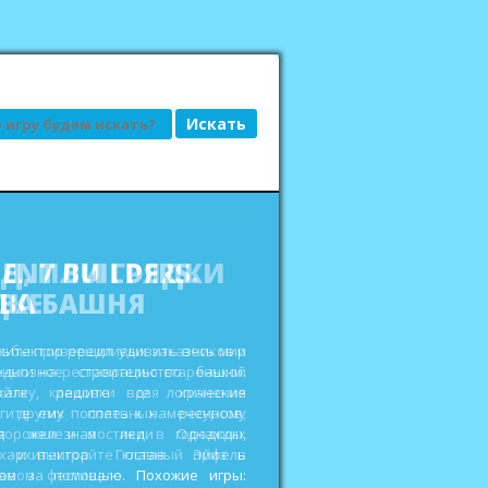
АД, ИЛИ ГРЯДКИ
ДКЕ
сьбы привередливых заказчиков и
еньги на реставрацию старенькой
ройте кладовки для хранения
 других полезных ресурсов,
дорожки и мостики в городских
ах и выиграйте главный приз в
овом фестивале. Похожие игры: