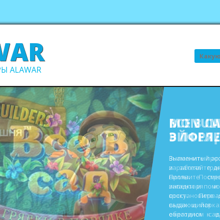
WAR
Поиск
Ы ALAWAR
ВСЕ В С
В ПОРЯ
Выполните про
заработайте д
виллы. Пост
инвентаря и
восстановите 
садах и парк
ежегодном сад