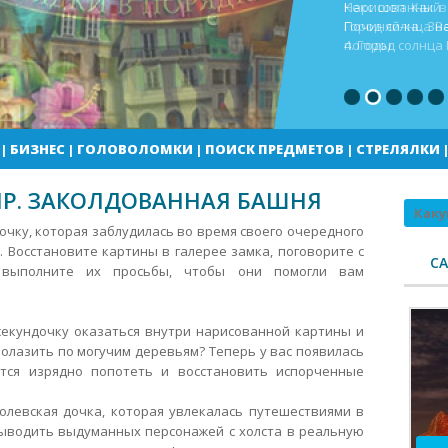
Кекс шоп Как в
Город солнца В
погоды
|
БИЗНЕС
|
ГОЛОВОЛОМКИ
|
ПОИСК ПРЕДМЕТОВ
|
СТРЕЛЯЛКИ
Р. ЗАКОЛДОВАННАЯ БАШНЯ
Поиск
чку, которая заблудилась во время своего очередного
 Восстановите картины в галерее замка, поговорите с
С
 выполните их просьбы, чтобы они помогли вам
секундочку оказаться внутри нарисованной картины и
полазить по могучим деревьям?
Теперь у вас появилась
ется изрядно попотеть и восстановить испорченные
ролевская дочка, которая увлекалась путешествиями в
ыводить выдуманных персонажей с холста в реальную