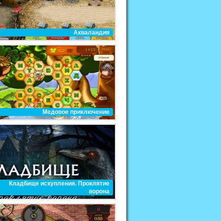
Акваландия
Медовое приключение
Кладбище искупления. Проклятие
ворона