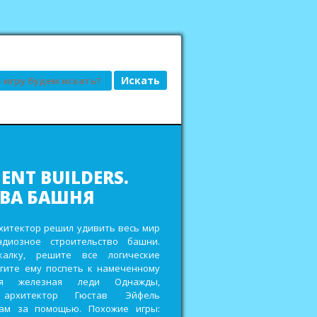
АД, ИЛИ ГРЯДКИ
ДКЕ
сьбы привередливых заказчиков и
еньги на реставрацию старенькой
ройте кладовки для хранения
 других полезных ресурсов,
дорожки и мостики в городских
ах и выиграйте главный приз в
овом фестивале. Похожие игры: