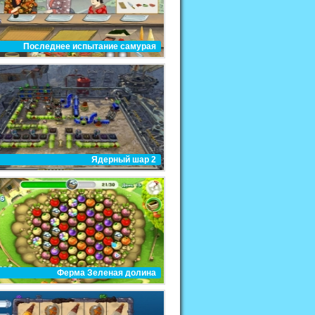
Последнее испытание самурая
Ядерный шар 2
Ферма Зеленая долина