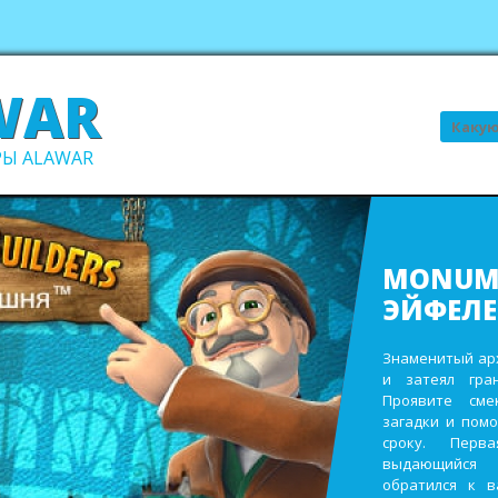
WAR
Поиск
Ы ALAWAR
ВСЕ В С
В ПОРЯ
Выполните про
заработайте д
виллы. Пост
инвентаря и
восстановите 
садах и парк
ежегодном сад