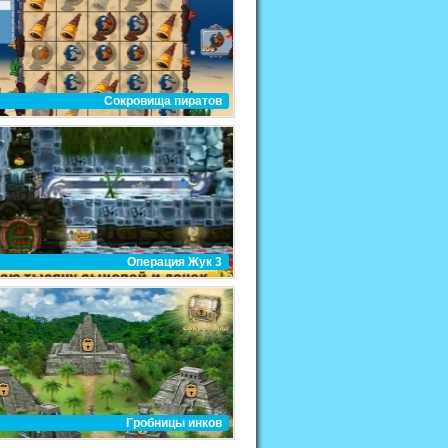
Сокровища пиратов
Операция Жук 3
Гробницы инков