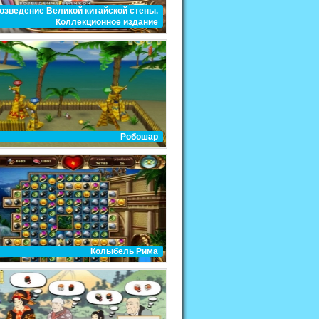
озведение Великой китайской стены.
Коллекционное издание
Робошар
Колыбель Рима