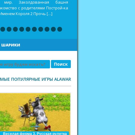
оспитать дракона 2 Построй-ка 4.
еселая ферма. Викинги Повелитель
|
ШАРИКИ
АМЫЕ ПОПУЛЯРНЫЕ ИГРЫ ALAWAR
Веселая ферма 3. Русская рулетка