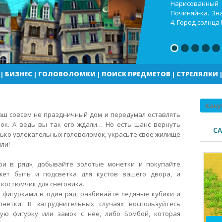
Кекс шоп Как в
Город солнца В
погоды
|
БИЗНЕС
|
ГОЛОВОЛОМКИ
|
ПОИСК ПРЕДМЕТОВ
|
СТРЕЛЯЛКИ
Поиск
аш совсем не праздничный дом и передумал оставлять
ок. А ведь вы так его ждали… Но есть шанс вернуть
С
ько увлекательных головоломок, украсьте свое жилище
ли!
ри в ряд», добывайте золотые монетки и покупайте
жет быть и подсветка для кустов вашего двора, и
костюмчик для снеговика.
 фигурками в один ряд, разбивайте ледяные кубики и
нетки. В затруднительных случаях воспользуйтесь
ую фигурку или замок с нее, либо Бомбой, которая