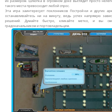
их размером. Шлюпка в огромном доке выглядит просто нелеп
такого места превосходит любой спрос.
Эта игра заинтересует поклонников Построй-ки и других арк
останавливайтесь ни на минуту, ведь успех напрямую завис
решений. Думайте быстро, кликайте метко, и вы см
градоначальником и портовладельцем.