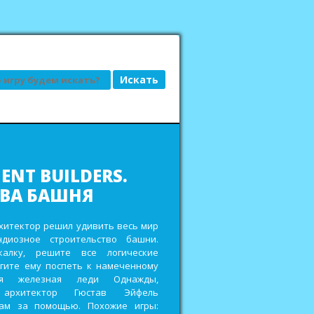
АД, ИЛИ ГРЯДКИ
ДКЕ
сьбы привередливых заказчиков и
еньги на реставрацию старенькой
ройте кладовки для хранения
 других полезных ресурсов,
дорожки и мостики в городских
ах и выиграйте главный приз в
овом фестивале. Похожие игры: