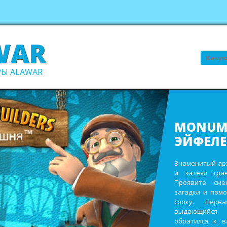
WAR
Поиск
Ы ALAWAR
ВСЕ В С
В ПОРЯ
Выполните про
заработайте д
виллы. Пост
инвентаря и
восстановите 
садах и парк
ежегодном сад