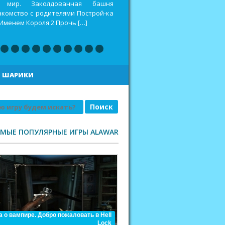
оспитать дракона 2 Построй-ка 4.
еселая ферма. Викинги Повелитель
|
ШАРИКИ
АМЫЕ ПОПУЛЯРНЫЕ ИГРЫ ALAWAR
а о вампире. Добро пожаловать в Hell
Lock