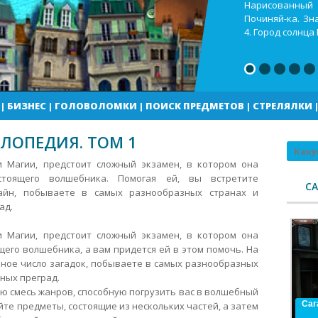
Кекс шоп Как в
Город солнца В
погоды
|
БИЗНЕС
|
ГОЛОВОЛОМКИ
|
ПОИСК ПРЕДМЕТОВ
|
СТРЕЛЯЛКИ
ЛОПЕДИЯ. ТОМ 1
Поиск
 Магии, предстоит сложный экзамен, в котором она
стоящего волшебника. Помогая ей, вы встретите
С
тайн, побываете в самых разнообразных странах и
ад.
 Магии, предстоит сложный экзамен, в котором она
его волшебника, а вам придется ей в этом помочь.
На
нное число загадок, побываете в самых разнообразных
ных преград.
ю смесь жанров, способную погрузить вас в волшебный
Саг
йте предметы, состоящие из нескольких частей, а затем