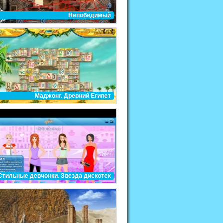
Непобедимый
Маджонг. Древний Египет
Стильные девчонки. Звезда дискотек