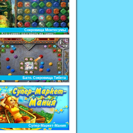
Сокровища Монтесумы
Бато. Сокровища Тибета
Супер-Маркет-Мания