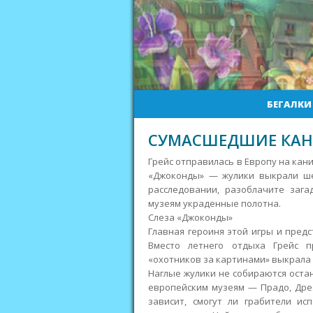
БЕГАЛКИ
СУМАСШЕДШИЕ КАН
Грейс отправилась в Европу на кан
«Джоконды» — жулики выкрали ше
расследовании, разоблачите заг
музеям украденные полотна.
Слеза «Джоконды»
Главная героиня этой игры и предс
Вместо летнего отдыха Грейс 
«охотников за картинами» выкрала 
Наглые жулики не собираются остан
европейским музеям — Прадо, Дрез
зависит, смогут ли грабители ис