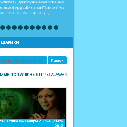
оспитать дракона 2 Построй-ка 4.
еселая ферма. Викинги Повелитель
|
ШАРИКИ
АМЫЕ ПОПУЛЯРНЫЕ ИГРЫ ALAWAR
тешествие Кассандры 2. Конец света
2012