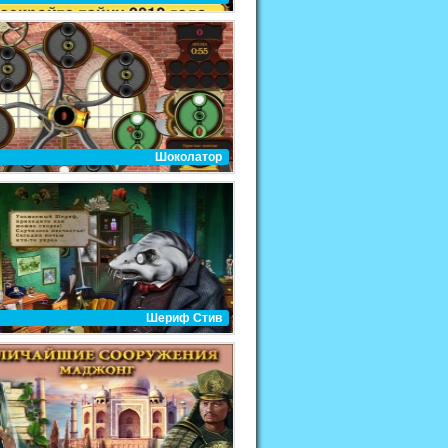
Шоколатор
Шериф Стив