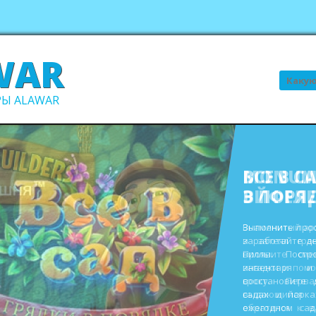
WAR
Поиск
Ы ALAWAR
ВСЕ В С
В ПОРЯ
Выполните про
заработайте д
виллы. Пост
инвентаря и
восстановите 
садах и парк
ежегодном сад