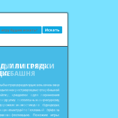
АД, ИЛИ ГРЯДКИ
ДКЕ
сьбы привередливых заказчиков и
еньги на реставрацию старенькой
ройте кладовки для хранения
 других полезных ресурсов,
дорожки и мостики в городских
ах и выиграйте главный приз в
овом фестивале. Похожие игры: