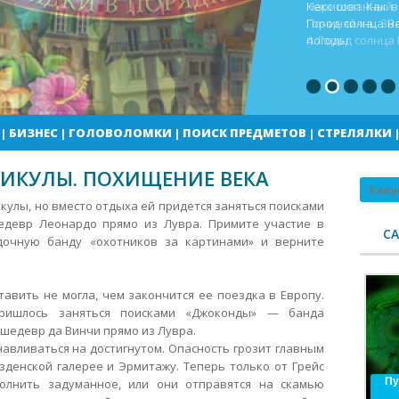
Кекс шоп Как в
Город солнца В
погоды
|
БИЗНЕС
|
ГОЛОВОЛОМКИ
|
ПОИСК ПРЕДМЕТОВ
|
СТРЕЛЯЛКИ
ИКУЛЫ. ПОХИЩЕНИЕ ВЕКА
Поиск
икулы, но вместо отдыха ей придется заняться поисками
девр Леонардо прямо из Лувра. Примите участие в
С
адочную банду «охотников за картинами» и верните
тавить не могла, чем закончится ее поездка в Европу.
пришлось заняться поисками «Джоконды» — банда
шедевр да Винчи прямо из Лувра.
авливаться на достигнутом. Опасность грозит главным
денской галерее и Эрмитажу. Теперь только от Грейс
Пу
полнить задуманное, или они отправятся на скамью