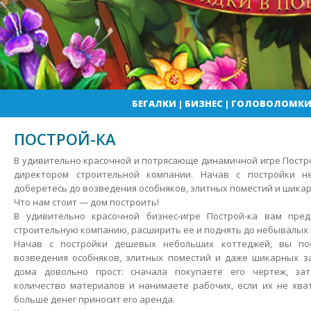
БЕГАЛКИ
|
БИЗНЕС
|
ГОЛОВОЛОМК
ПОСТРОЙ-КА
В удивительно красочной и потрясающе динамичной игре Постро
директором строительной компании. Начав с постройки н
доберетесь до возведения особняков, элитных поместий и шика
Что нам стоит — дом построить!
В удивительно красочной бизнес-игре Построй-ка вам пре
строительную компанию, расширить ее и поднять до небывалых 
Начав с постройки дешевых небольших коттеджей, вы по
возведения особняков, элитных поместий и даже шикарных за
дома довольно прост: сначала покупаете его чертеж, за
количество материалов и нанимаете рабочих, если их не хва
больше денег приносит его аренда.