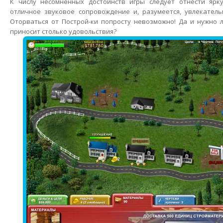
К числу несомненных достоинств игры следует отнести ярк
отличное звуковое сопровождение и, разумеется, увлекатель
Оторваться от Построй-ки попросту невозможно! Да и нужно л
приносит столько удовольствия?