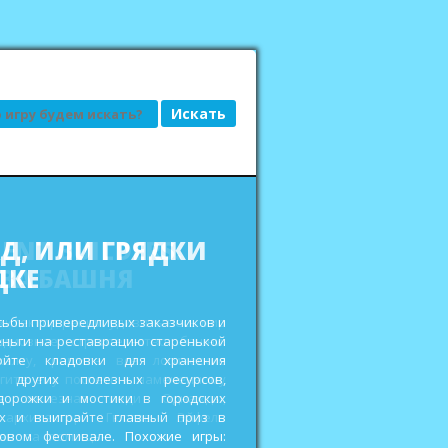
АД, ИЛИ ГРЯДКИ
ДКЕ
сьбы привередливых заказчиков и
еньги на реставрацию старенькой
ройте кладовки для хранения
 других полезных ресурсов,
дорожки и мостики в городских
ах и выиграйте главный приз в
овом фестивале. Похожие игры: