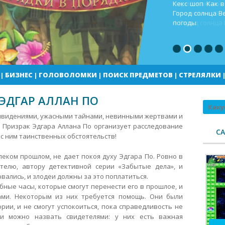
Кекс шоп Как в
Город солнца В
погоды
|
БИЗНЕС
|
ГОЛОВОЛОМКИ
|
ПОИСК ПРЕДМЕТОВ
|
СТРЕЛЯЛКИ
ЭДГАР АЛЛАН ПО
Поиск
ривидениями, ужасными тайнами, невинными жертвами и
 Призрак Эдгара Аллана По организует расследование
С
 с ним таинственных обстоятельств!
леком прошлом, не дает покоя духу Эдгара По.
Ровно в
ателю, автору детективной серии «Забытые дела», и
вались, и злодеи должны за это поплатиться.
ные часы, которые смогут перенести его в прошлое, и
ами. Некоторым из них требуется помощь. Они были
ии, и не смогут успокоиться, пока справедливость не
ни можно назвать свидетелями: у них есть важная