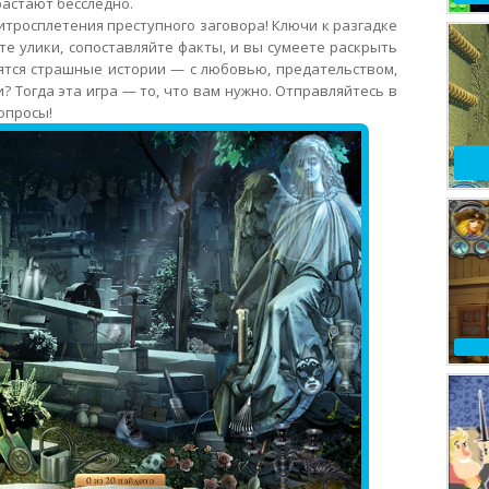
растают бесследно.
тросплетения преступного заговора! Ключи к разгадке
те улики, сопоставляйте факты, и вы сумеете раскрыть
вятся страшные истории — с любовью, предательством,
? Тогда эта игра — то, что вам нужно. Отправляйтесь в
опросы!