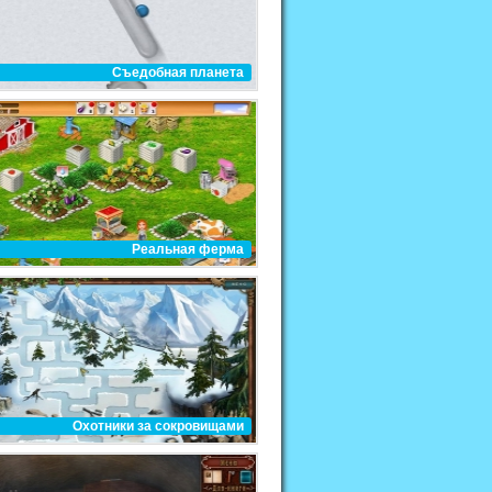
Съедобная планета
Реальная ферма
Охотники за сокровищами