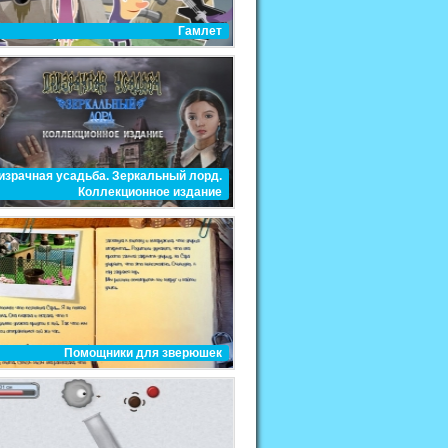
Гамлет
израчная усадьба. Зеркальный лорд.
Коллекционное издание
Помощники для зверюшек