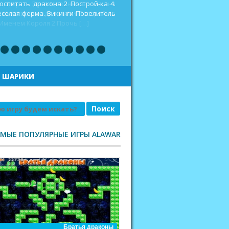
оспитать дракона 2 Построй-ка 4.
еселая ферма. Викинги Повелитель
|
ШАРИКИ
АМЫЕ ПОПУЛЯРНЫЕ ИГРЫ ALAWAR
Братья драконы