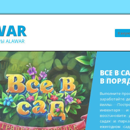
WAR
Поиск
Ы ALAWAR
ВСЕ В С
В ПОРЯ
Выполните про
заработайте д
виллы. Пост
инвентаря и
восстановите 
садах и парк
ежегодном сад