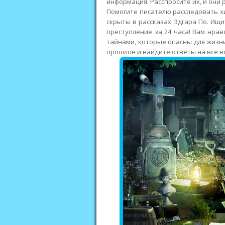
информация. Расспросите их, и они 
Помогите писателю расследовать хи
скрыты в рассказах Эдгара По. Ищи
преступление за 24 часа! Вам нра
тайнами, которые опасны для жизни
прошлое и найдите ответы на все в