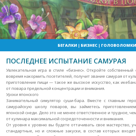
БЕГАЛКИ
|
БИЗНЕС
|
ГОЛОВОЛОМК
ПОСЛЕДНЕЕ ИСПЫТАНИЕ САМУРАЯ
Увлекательная игра в стиле «бизнес». Откройте собственный с
вовремя накормить посетителей, получит звание самурая от кул
приготовление пищи — такое же высокое искусство, как икебан
от повара предельной концентрации и внимания.
Уроки японского
Занимательный симулятор суши-бара. Вместе с главным гер
самурайскую школу поваров, вы займетесь приготовлением
японской снеди. Дело это не менее ответственное и трудное, чем
от кулинара максимальной сосредоточенности и внимания.
От уровня к уровню вы будете оттачивать свое мастерство, уч
стандартные, но и сложные закуски, в состав которых входя