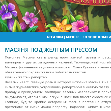
БЕГАЛКИ
|
БИЗНЕС
|
ГОЛОВОЛОМК
МАСЯНЯ ПОД ЖЕЛТЫМ ПРЕССОМ
Помогите Масяне стать репортером желтой газеты и раск
вампиров и других загадочных явлений. Термоядерный коктей
Масяни, фирменного звучания голосов от Олега Куваева и увле
обязательно понравится всем любителям квестов.
Лучший желтый репортер
Веселый квест, главную роль в котором исполнит Масяня. Она
силы в журналистике, устроившись репортером в желтую газету.
правду о привидениях, вампирах, зеленых человечках и проч
выдумывают, чтобы было нескучно. Вот и вам вместе с Масяней с
Главное, будьте крайне осторожны: Масяня постоянно отпус
временами от смеха можно попросту надорвать живот. В игре