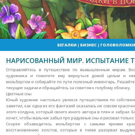
БЕГАЛКИ
|
БИЗНЕС
|
ГОЛОВОЛОМК
НАРИСОВАННЫЙ МИР. ИСПЫТАНИЕ Т
Отправляйтесь в путешествие по вымышленным мирам. Вос
художника и помогите ему вернуться домой целым и нев
мольбертом и собирайте по пути полезный инвентарь. Решайте
текущие задачи и обращайтесь за советом к голубому облачку.
Цветные сны
Юный художник настолько увлекся путешествием по собствен
заметил, как одна из его фантазий оказалась не совсем красочн
злого колдуна, который своего юного автора в плен и забрал. Б
хочет, чтобы мальчик забыл про радужные сны и рисовал только
Скорее обзаведитесь мольбертом с самыми яркими кра
восстановлению холстов, которые в гневе разорвал выдум