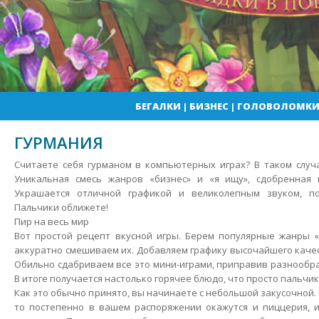
БЕГАЛКИ
|
БИЗНЕС
|
ГОЛОВОЛОМК
ГУРМАНИЯ
Считаете себя гурманом в компьютерных играх? В таком случ
Уникальная смесь жанров «бизнес» и «я ищу», сдобренная 
Украшается отличной графикой и великолепным звуком, по
Пальчики оближете!
Пир на весь мир
Вот простой рецепт вкусной игры.
Берем популярные жанры «б
аккуратно смешиваем их. Добавляем графику высочайшего качес
Обильно сдабриваем все это мини-играми, приправив разнообра
В итоге получается настолько горячее блюдо, что просто пальчи
Как это обычно принято, вы начинаете с небольшой закусочной. 
то постепенно в вашем распоряжении окажутся и пиццерия, и