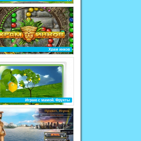
Храм инков
Играю с мамой. Фрукты