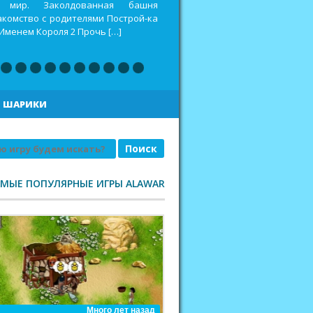
оспитать дракона 2 Построй-ка 4.
еселая ферма. Викинги Повелитель
|
ШАРИКИ
АМЫЕ ПОПУЛЯРНЫЕ ИГРЫ ALAWAR
Много лет назад