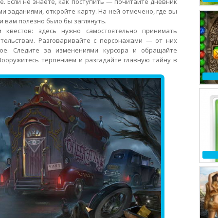
е. Если не знаете, как поступить — почитайте дневник
ми заданиями, откройте карту. На ней отмечено, где вы
и вам полезно было бы заглянуть.
м квестов: здесь нужно самостоятельно принимать
тельствам. Разговаривайте с персонажами — от них
ное. Следите за изменениями курсора и обращайте
Вооружитесь терпением и разгадайте главную тайну в