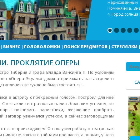
Кекс шоп Как в
Город солнца В
погоды
|
БИЗНЕС
|
ГОЛОВОЛОМКИ
|
ПОИСК ПРЕДМЕТОВ
|
СТРЕЛЯЛКИ
И. ПРОКЛЯТИЕ ОПЕРЫ
Поиск
ро Тиберия и графа Владда Вансинга III. По условиям
уппа «Опера Этуаль» должна приезжать на гастроли в
С
едставлению не суждено было состояться…
ся в актрису с прекрасным голосом, построил для нее
.
Спектакли театра пользовались большим успехом, но
пары появились завистники, желающие прибрать
й заговор увенчался успехом, а сейчас заговорщикам
ться в происходящем! Он получил работу в театре как
 никак не связан с тайнами прошлого, а значит, у него