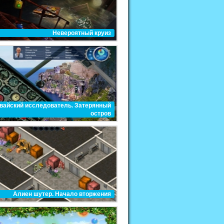
Невероятный круиз
вайский исследователь. Затерянный
остров
Алиен шутер. Начало вторжения