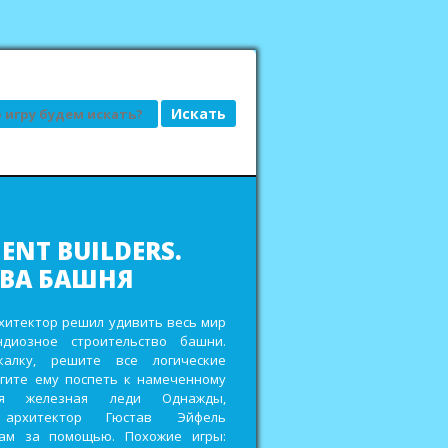
АД, ИЛИ ГРЯДКИ
ДКЕ
сьбы привередливых заказчиков и
еньги на реставрацию старенькой
ройте кладовки для хранения
 других полезных ресурсов,
дорожки и мостики в городских
ах и выиграйте главный приз в
овом фестивале. Похожие игры: