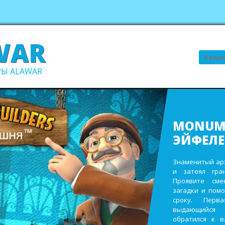
WAR
Поиск
Ы ALAWAR
ВСЕ В С
В ПОРЯ
Выполните про
заработайте д
виллы. Пост
инвентаря и
восстановите 
садах и парк
ежегодном сад