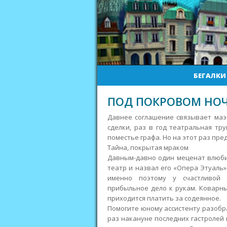
БЕГАЛКИ
ПОД ПОКРОВОМ НОЧ
Давнее соглашение связывает маэст
сделки, раз в год театральная тр
поместье графа. Но на этот раз пр
Тайна, покрытая мраком
Давным-давно один меценат влюбил
театр и назвал его «Опера Этуаль»
именно поэтому у счастливой 
прибыльное дело к рукам. Коварны
приходится платить за содеянное.
Помогите юному ассистенту разобра
раз накануне последних гастролей и