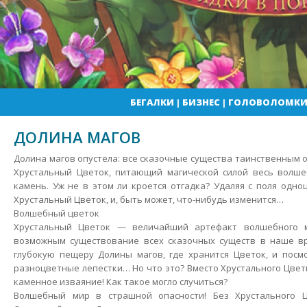
БЕГАЛКИ
|
БИЗНЕС
|
ГОЛОВОЛОМК
ДОЛИНА МАГОВ
Долина магов опустела: все сказочные существа таинственным о
Хрустальный Цветок, питающий магической силой весь волше
камень. Уж не в этом ли кроется отгадка? Удаляя с поля одно
Хрустальный Цветок, и, быть может, что-нибудь изменится…
Волшебный цветок
Хрустальный Цветок — величайший артефакт волшебного 
возможным существование всех сказочных существ в наше вр
глубокую пещеру Долины магов, где хранится Цветок, и посмо
разноцветные лепестки… Но что это? Вместо Хрустального Цвет
каменное изваяние! Как такое могло случиться?
Волшебный мир в страшной опасности! Без Хрустального Ц