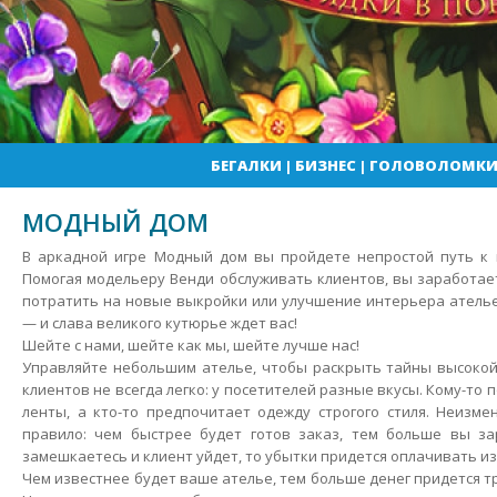
БЕГАЛКИ
|
БИЗНЕС
|
ГОЛОВОЛОМК
МОДНЫЙ ДОМ
В аркадной игре Модный дом вы пройдете непростой путь к
Помогая модельеру Венди обслуживать клиентов, вы заработае
потратить на новые выкройки или улучшение интерьера ателье
— и слава великого кутюрье ждет вас!
Шейте с нами, шейте как мы, шейте лучше нас!
Управляйте небольшим ателье, чтобы раскрыть тайны высокой
клиентов не всегда легко: у посетителей разные вкусы. Кому-то
ленты, а кто-то предпочитает одежду строгого стиля. Неизм
правило: чем быстрее будет готов заказ, тем больше вы за
замешкаетесь и клиент уйдет, то убытки придется оплачивать из
Чем известнее будет ваше ателье, тем больше денег придется т