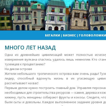
БЕГАЛКИ
|
БИЗНЕС
|
ГОЛОВОЛОМК
МНОГО ЛЕТ НАЗАД
Одна из древнейших цивилизаций может полностью исчезну
извержения вулкана спастись удалось лишь немногим. Кто стан
туземцев к процветанию?
На диком острове
Жители небольшого тропического острова вам очень рады! Ту
лидер, способный вдохнуть жизнь в их угасающую циви
рассчитывают на вас!
Первым делом нужно построить главный дом. Управляя персона
необходимых для строительства ресурсов — камня, дерева и ко
хижину, пусть женщины собирают фрукты и кокосы. Следите, ч
были сыты и довольны. Каждое выполненное задание уровня до